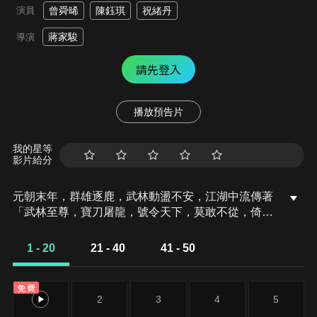
演員
曾舜晞
陳鈺琪
祝緒丹
蔣家駿
導演
請先登入
播放預告片
我的星等
影片給分
元朝末年，群雄逐鹿，武林動盪不安，江湖中流傳著
「武林至尊，寶刀屠龍，號令天下，莫敢不從，倚天
不出，誰與爭鋒」的傳說，武林中人對屠龍刀和倚天
劍都趨之若鶩。此時正值初春，俞岱巖顧不上欣賞江
1 - 20
21 - 40
41 - 50
南的秀美景色，師父九十歲壽辰日漸臨近，他日夜兼
程往回趕，想盡快回到武當山，俞岱巖是武當派張三
免費
豐七個弟子中的老三，他奉師父之命下山懲奸除惡。
1
2
3
4
5