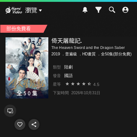
Hami Video
瀏覽
部份免費看
倚天屠龍記.
The Heaven Sword and the Dragon Saber
2019 ．
普遍級
．HD畫質 ．全50集(部分免費)
陸劇
類型
國語
發音
4.5
星等
下架時間
2026年10月31日