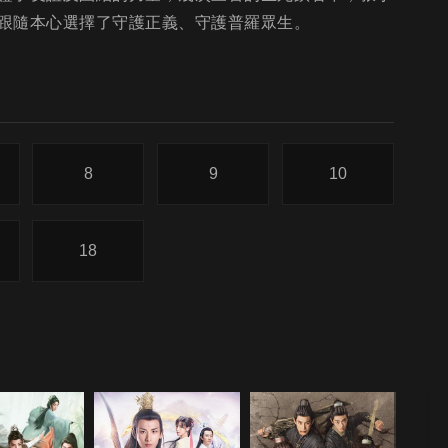
跟隨本心選擇了守護正義、守護普羅眾生。
8
9
10
18