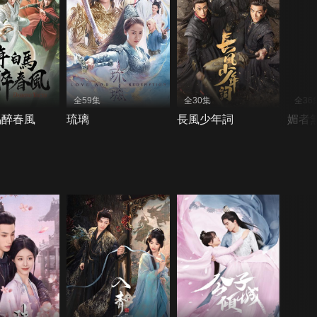
全59集
全30集
全36
馬醉春風
琉璃
長風少年詞
媚者