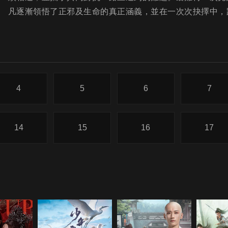
凡逐漸領悟了正邪及生命的真正涵義，並在一次次抉擇中，
4
5
6
7
14
15
16
17