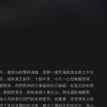
凡，被誅仙劍擊碎魂魄，僅剩一縷芳魂鎖進金鈴之中沉
宗，成為鬼王副手。十餘年來，小凡一心想喚醒碧瑤，
醒獸神，利用獸神的力量協助自己稱霸。在鬼王的利用
，勇闖焚香谷，開拓南疆十萬大山，尋找靈獸喚醒獸
張小凡與昔日同門好友林驚羽、曾書書、陸雪琪等人陸
證了友誼及團結的力量，幾次三番的生死跌宕中，張小