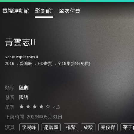
電視運動館
影劇館⁺
單次付費
青雲志II
Noble Aspirations II
2016 ．
普遍級
．HD畫質 ．全18集(部分免費)
類型
陸劇
發音
國語
星等
4.3
下架時間
2029年05月31日
演員
李易峰
趙麗穎
楊紫
成毅
秦俊傑
茅子