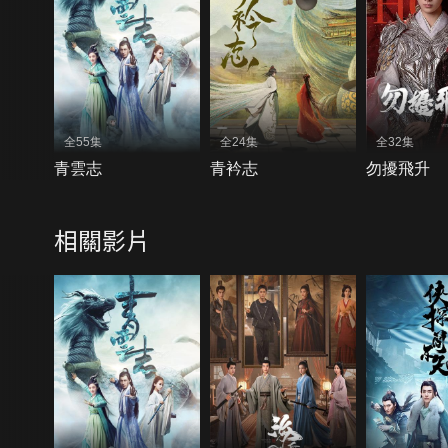
全55集
全24集
全32集
青雲志
青衿志
勿擾飛升
相關影片