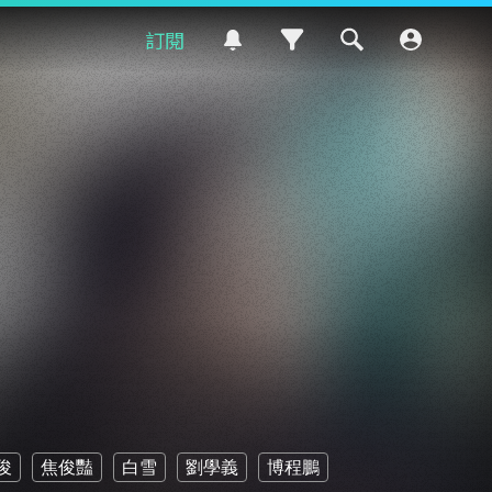
訂閱
俊
焦俊豔
白雪
劉學義
博程鵬