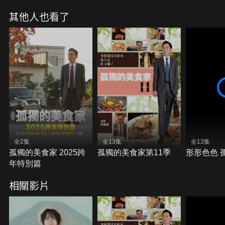
跨年夜畫下溫暖的句點呢？
其他人也看了
全2集
全13集
全13集
孤獨的美食家 2025跨
孤獨的美食家第11季
形形色色 
年特別篇
相關影片