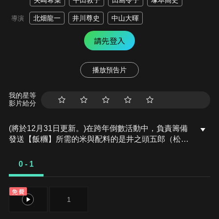
矢崎希菜
平田敦子
田島令子
塚本高史
北畑龍一
井川尊史
中山大暉
導演
請先登入
播放預告片
我的星等
影片給分
(將於12月31日更新。)在跨年倒數活動中，負責籌備
發送【飯糰】所需的米與配料的是井之頭五郎（松重
豐 飾）。向來「只要被拜託就無法拒絕」的五郎，這
次與氣氛截然不同的搭檔同行，從新潟的佐渡一路奔
0 - 1
馳到山形的米澤，為了尋找講究的食材，跑遍最長行
駛距離。面對步步逼近的時間限制，五郎雖然心急如
免費
焚，卻在旅途中接連遇見海之饗宴與山之珍味，果然
0
1
還是肚子餓了起來……。究竟五郎會邂逅怎樣令人幸
福的極致美食？又能否用溫熱的新米飯糰，為2026的