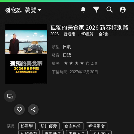
Hami Video
瀏覽
孤獨的美食家 2026 新春特別篇
2026 ．
普遍級
．HD畫質 ．全2集
日劇
類型
日語
發音
4.6
星等
下架時間
2027年12月30日
演員
松重豐
新川優愛
森永悠希
福澤重文