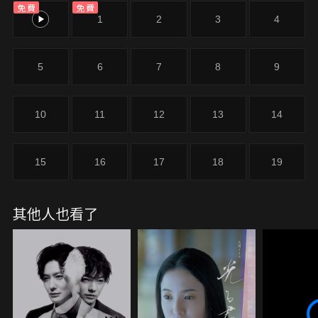
免費
免費
自己。在哥哥的推動下，小一郎不得不放下鋤頭，轉
0
1
2
3
4
身踏上武士之途……。這是天下人豐臣秀吉之弟——
豐臣秀長的故事。在戰國亂世之中，兄弟二人憑藉深
厚的羈絆，一步步走向天下統一的偉業，也就此展
5
6
7
8
9
開。
10
11
12
13
14
15
16
17
18
19
其他人也看了