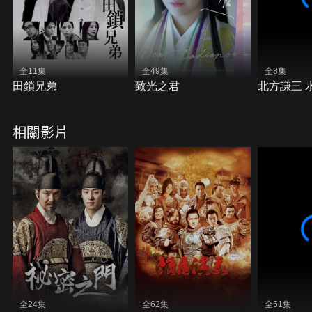
全11集
全49集
全8集
田鎖兄弟
致光之君
北方謙三 
相關影片
全24集
全62集
全51集