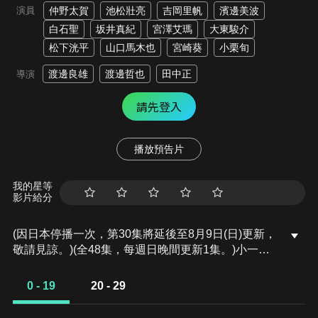
演員
仲野太賀
池松壯亮
吉岡里帆
濱邊美波
白石聖
坂井真紀
宮澤艾瑪
大東駿介
松下洸平
山口馬木也
宮崎葵
小栗旬
渡邊良雄
渡邊哲也
田中正
導演
請先登入
播放預告片
我的星等
影片給分
(因日本停播一次，第30集將延後至8月9日(日)更新，
敬請見諒。)(全48集，每週日晚間更新1集。)小一郎
出生於貧苦的農家，原本滿足於務農度日，過著平靜
而單純的生活。某日，音訊全無多年的哥哥藤吉郎意
0 - 19
20 - 29
氣風發地返鄉。此時的藤吉郎，已成為戰國武將織田
信長的家臣，懷抱出人頭地的野心，力勸小一郎追隨