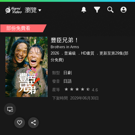
Hami Video
瀏覽
部份免費看
豐臣兄弟！
Brothers in Arms
2026 ．
普遍級
．HD畫質 ．更新至第29集(部
分免費)
日劇
類型
日語
發音
4.6
星等
下架時間
2029年06月30日