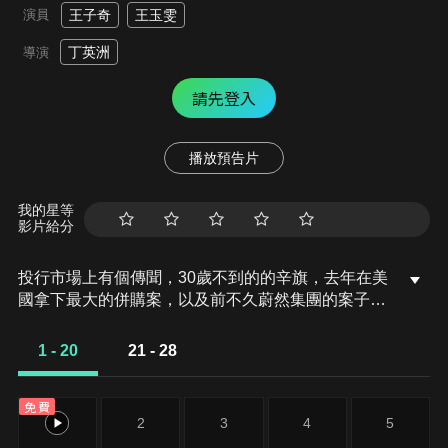
演員
王子奇
王玉雯
丁英洲
導演
請先登入
播放預告片
我的星等
影片給分
投行市場上有個傳聞，30歲不到的的辛旗，去年在美
國拿下最大的併購案，以及前不久蔚然集團的案子，
也是由此人出面用兩年不到的時間就成功幫對方拿
下。近來聽說辛旗上個月在矽谷投資一家科技公司，
1 - 20
21 - 28
如今市值已經翻了好幾倍，所以此人被稱為投行市場
的「獨角獸」。酒會外，助理向辛旗介紹觀潮集團首
免費
席執行官程啟讓，其妻子正是觀潮董事長鄭邦國的獨
1
2
3
4
5
生女兒鄭依婷，夫妻倆關係很好。而觀潮集團最大競