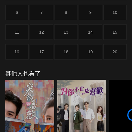
爭對手的佰安科技，最近三年勢力突飛猛進，傳說佰
安科技的總監非常年輕，名叫閔慧。
6
7
8
9
10
11
12
13
14
15
16
17
18
19
20
其他人也看了