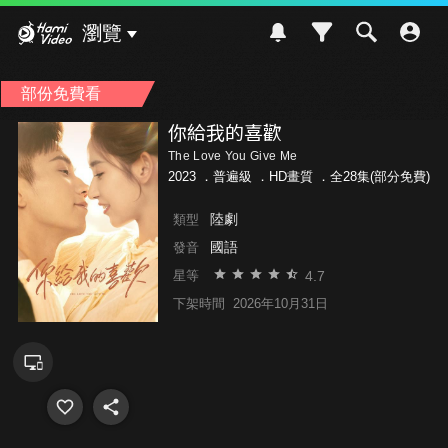
Hami Video
瀏覽
部份免費看
你給我的喜歡
The Love You Give Me
2023 ．
普遍級
．HD畫質 ．全28集(部分免費)
陸劇
類型
國語
發音
4.7
星等
下架時間
2026年10月31日