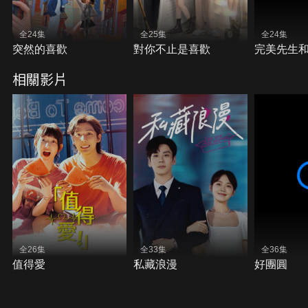
全24集
全25集
全24集
突然的喜歡
對你不止是喜歡
完美先生
相關影片
全26集
全33集
全36集
值得愛
私藏浪漫
好團圓