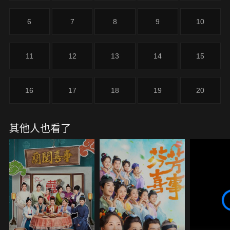
同病相憐的姑娘相見恨晚，結拜為姐妹。雨停時，傳
來強盜來襲消息，慌亂中，二人拿錯蓋頭，被媒婆扶
6
7
8
9
10
著上錯了花轎。
11
12
13
14
15
16
17
18
19
20
其他人也看了