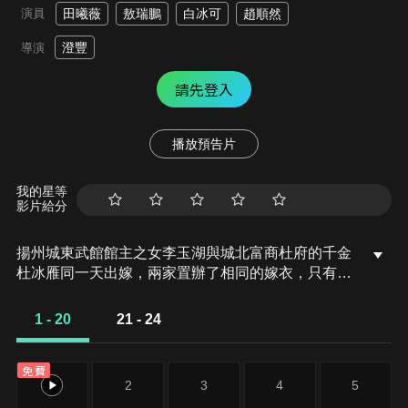
演員
田曦薇
敖瑞鵬
白冰可
趙順然
澄豐
導演
請先登入
播放預告片
我的星等
影片給分
揚州城東武館館主之女李玉湖與城北富商杜府的千金
杜冰雁同一天出嫁，兩家置辦了相同的嫁衣，只有紅
蓋頭不同。杜小姐未來的丈夫是林州鉅賈的齊家三公
子，李小姐未來的夫君是鎮守邊關的袁不屈大將軍。
1 - 20
21 - 24
殊不知杜小姐要去沖喜的病秧子，而李小姐要嫁的袁
大將軍傳言剋死了多位正妻，兩位小姐都不情願，但
免費
不得不嫁。兩支送親隊伍同時出城，途中突然大雨傾
1
2
3
4
5
盆，兩路人馬湧到同一座仙女廟內避雨。廟內，兩個