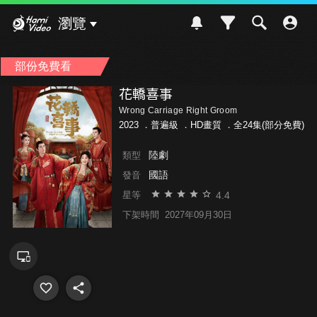
Hami Video
瀏覽
部份免費看
花轎喜事
Wrong Carriage Right Groom
2023 ．
普遍級
．HD畫質 ．全24集(部分免費)
陸劇
類型
國語
發音
4.4
星等
下架時間
2027年09月30日