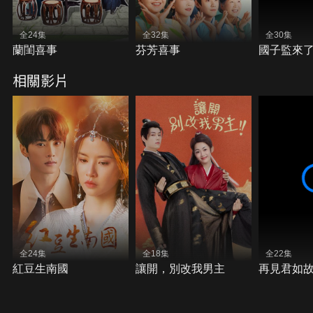
全24集
全32集
全30集
蘭閨喜事
芬芳喜事
國子監來
相關影片
全24集
全18集
全22集
紅豆生南國
讓開，別改我男主
再見君如