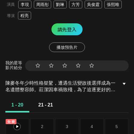
演員
李現
周雨彤
劉琳
方芳
吳俊霆
張熙唯
程亮
導演
請先登入
播放預告片
我的星等
影片給分
陳麥冬年少時性格桀驁，遭遇生活變故後選擇成為一
名遺體整容師。莊潔因車禍致殘，為了追逐更好的自
己，孤身在外打拼成為大城市之中的職場精英。兩人
在不斷拉扯中逐漸互相理解與尊重，以愛治癒彼此…
1 - 20
21 - 21
免費
1
2
3
4
5