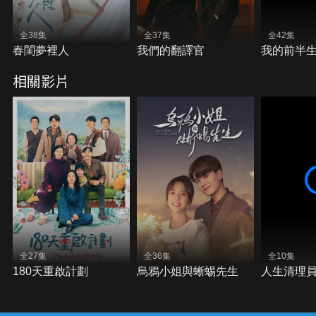
全38集
全37集
全42集
春閨夢裡人
我們的翻譯官
我的前半
相關影片
全27集
全36集
全10集
180天重啟計劃
烏鴉小姐與蜥蜴先生
人生清理