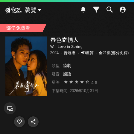
Hami Video
瀏覽
部份免費看
春色寄情人
Will Love in Spring
2024 ．
普遍級
．HD畫質 ．全21集(部分免費)
陸劇
類型
國語
發音
4.6
星等
下架時間
2026年10月31日