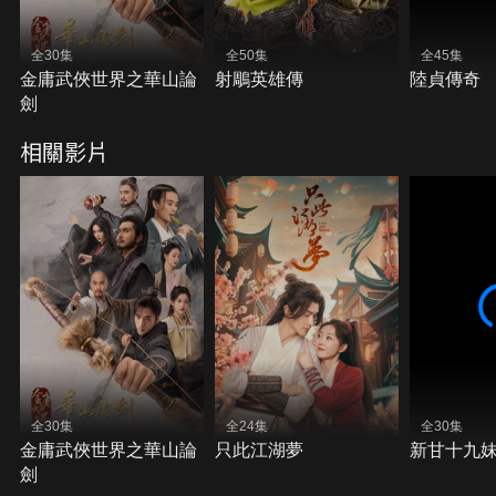
全30集
全50集
全45集
金庸武俠世界之華山論
射鵰英雄傳
陸貞傳奇
劍
相關影片
全30集
全24集
全30集
金庸武俠世界之華山論
只此江湖夢
新甘十九
劍