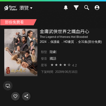
Hami Video
瀏覽
部份免費看
金庸武俠世界之鐵血丹心
The Legend of Heroes:Hot Blooded
2024 ．
保護級
．HD畫質 ．全31集(部分免費)
陸劇
類型
國語
發音
4.2
星等
下架時間
2028年06月16日