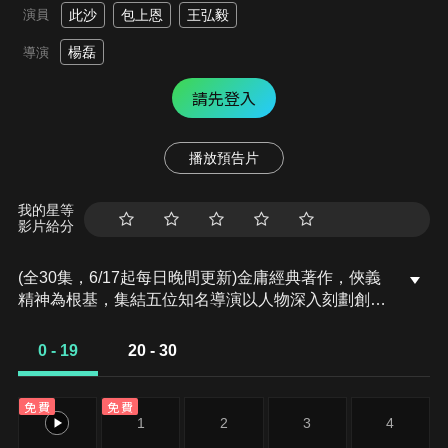
演員
此沙
包上恩
王弘毅
楊磊
導演
請先登入
播放預告片
我的星等
影片給分
(全30集，6/17起每日晚間更新)金庸經典著作，俠義
精神為根基，集結五位知名導演以人物深入刻劃創新
江湖故事，眾多演技派演員演出的作品。五大單元篇
章《鐵血丹心》《東邪西毒》《南地北丐》《華山論
0 - 19
20 - 30
劍》《九陰真經》，一同進入金庸世界。
免費
免費
0
1
2
3
4