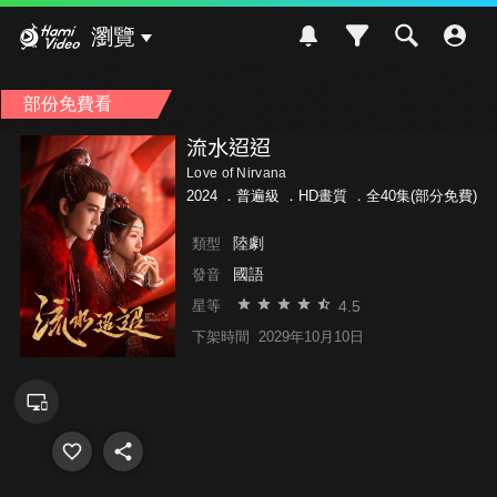
Hami Video
瀏覽
部份免費看
流水迢迢
Love of Nirvana
2024 ．
普遍級
．HD畫質 ．全40集(部分免費)
陸劇
類型
國語
發音
4.5
星等
下架時間
2029年10月10日