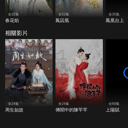
全32集
全52集
全35集
春花焰
鳳囚凰
鳳凰台上
相關影片
全24集
全24集
全68集
周生如故
傳聞中的陳芊芊
上陽賦