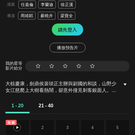
演員
任嘉倫
李蘭迪
徐正溪
周靖韜
綦曉卉
梁寶全
導演
請先登入
播放預告片
我的星等
影片給分
大椋慶康，劍鼎侯裴琰正主辦與尉國的和談，山野少
女江慈爬上大樹看熱鬧，卻意外撞見刺客銀面人。江
慈勇敢自救，破壞銀面人布局，危急時刻被裴琰所
救。殊不知，銀面人正乃聲名狼藉的大椋光明司指揮
1 - 20
21 - 40
使衛昭。原來，衛昭多年來一直暗中調查齊王舊案，
尉國和談使臣滕瑞正是關鍵證人。
免費
1
2
3
4
5