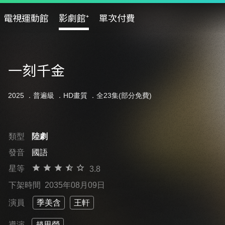
電視運動館
影劇館⁺
單次付費
一刻千金
2025 ．
普遍級
．HD畫質 ．全23集(部分免費)
類型
陸劇
發音
國語
星等
3.8
下架時間
2035年08月09日
演員
季美含
王軒
導演
趙思瑩