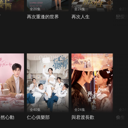
全20集
全24集
全21
西
再次重逢的世界
再次人生
戀愛
全40集
全24集
全24
怦然心動
仁心俱樂部
與君渡長歡
偷生