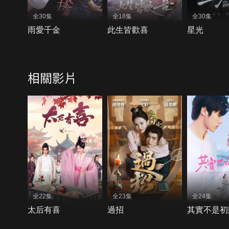
全30集
全18集
全30集
雨愛千金
此生皆歡喜
星光
相關影片
全22集
全23集
全24集
太后有喜
過招
其實不是初