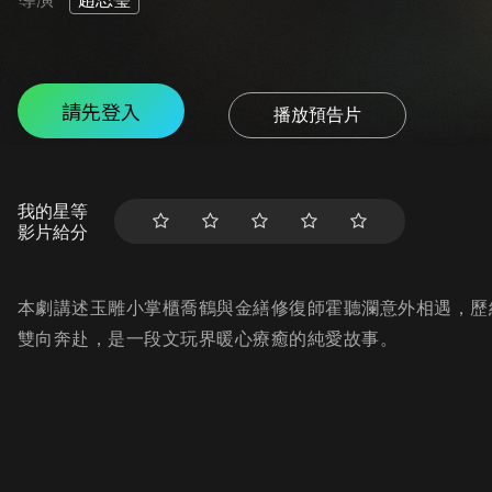
請先登入
播放預告片
我的星等
影片給分
本劇講述玉雕小掌櫃喬鶴與金繕修復師霍聽瀾意外相遇，歷
雙向奔赴，是一段文玩界暖心療癒的純愛故事。