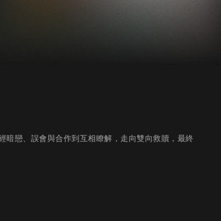
經暗戀、誤會與合作到互相瞭解，走向雙向救贖，最終