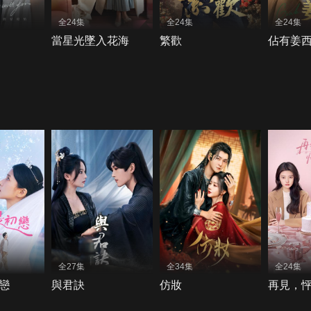
全24集
全24集
全24集
當星光墜入花海
繁歡
佔有姜
全27集
全34集
全24集
戀
與君訣
仿妝
再見，