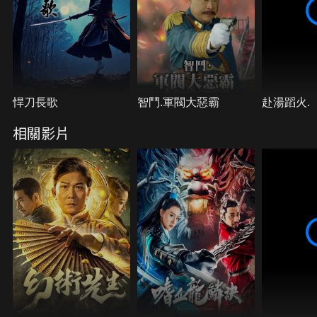
悍刀長歌
智鬥.軍閥大惡霸
赴湯蹈火.
相關影片