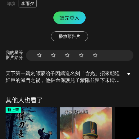
李雨夕
導演
請先登入
播放預告片
我的星等
影片給分
天下第一鑄劍師蒙冶子因鑄造名劍「含光」招來朝廷
奸臣的滅門之禍，他拼命保護兒子蒙陽並留下未鑄成
的「承影劍」。二十年後蒙陽長大成人，試圖爲父親
報仇，但可以剋制含光劍的承影劍卻始終無法鑄成。
其他人也看了
機緣巧合下，蒙陽接到護送太子回宮繼位的任務，蒙
陽接下任務，卻再次引來殺身之禍。同伴幾人接連犧
牲，危急時刻蒙陽理解了父親留下承影劍的含義，終
於鑄成承影劍，並查明家族滅門真相，報了家仇也輔
佐太子繼位，保天下太平。