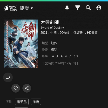
Hami Video
瀏覽
大鑄劍師
Sword of Destiny
2021．中國．90分鐘 ．
保護級
．HD畫質
動作
類型
國語
發音
2.7
星等
下架時間 2028年12月31日
演員
蕭子墨
洋懿