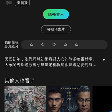
秦鵬飛
導演
請先登入
播放預告片
我的星等
影片給分
民國初年，依靠邪魅幻術蠱惑人心的教派輪番登場。
大家閨秀孫瑾欲揭穿無量老祖騙局卻險遭惡徒侮辱，
關鍵時刻人狼鏢師黎叔文趕到將其救下，與此同時，
征戰沙場多年的功夫奇才楊烈鈞回到鎮上與未婚妻孫
其他人也看了
瑾、師弟黎叔文團聚，三人發誓將手撕幻術迷局。然
而，在大破六甲宮傀儡陣之後，越陷越深的楊烈鈞與
黎書文背後各自的驚天秘密逐漸浮出水面，功夫雙雄
一念成神一念入魔，終極大戰一觸即發…