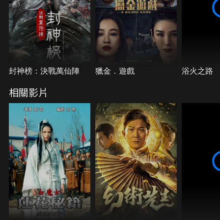
封神榜：決戰萬仙陣
獵金．遊戲
浴火之路
相關影片