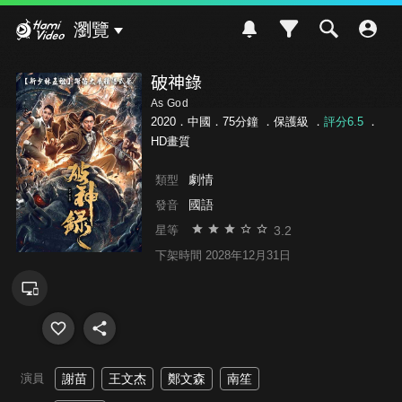
Hami Video
瀏覽
破神錄
As God
2020．中國．75分鐘 ．
保護級
．
評分6.5
．
HD畫質
劇情
類型
國語
發音
3.2
星等
下架時間 2028年12月31日
演員
謝苗
王文杰
鄭文森
南笙