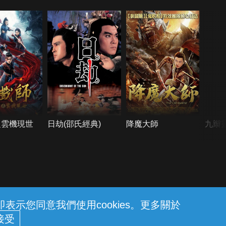
之雲機現世
日劫(邵氏經典)
降魔大師
九辮
示您同意我們使用cookies。更多關於