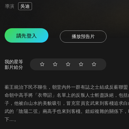
導演
吳迪
請先登入
播放預告片
我的星等
影片給分
蘅王統治下民不聊生，朝堂內外一群有誌之士結成反蘅聯盟
命朝中高手將「衣帶詔」名單上的反叛人士斬盡誅絕，包括
子，他被白山水的美貌吸引，冒充官員玄武來到客棧追求白
武的「陰陽二弦」兩高手也來到客棧。錯綜複雜的關係下，
下…。