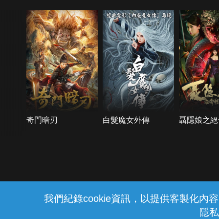
奇門暗刃
白髮魔女外傳
聶隱娘之絕
{{notifyMsg}}
我們紀錄cookie資訊，以提供客製化
隱私