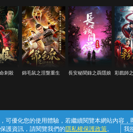
命刺殺
錦毛鼠之涅槃重生
長安秘聞錄之聶隱娘
彩戲師
常見問題
線上客服
服務條款
隱私權保護
內容，可優化您的使用體驗，若繼續閱覽本網站內容，即表
保護資訊，請閱覽我們的
隱私權保護政策
。
中華電信股份有限公司個人家庭分公司 (統一編號：96979949) © 2026