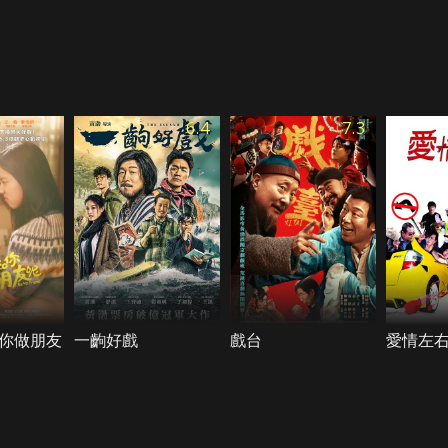
6.4
7.3
你做朋友
一齣好戲
戲台
愛情左