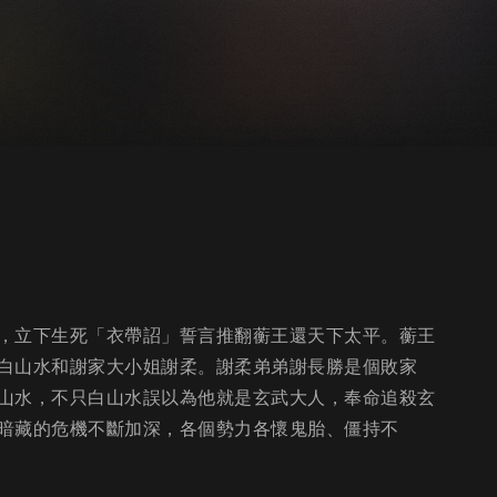
，立下生死「衣帶詔」誓言推翻蘅王還天下太平。蘅王
白山水和謝家大小姐謝柔。謝柔弟弟謝長勝是個敗家
山水，不只白山水誤以為他就是玄武大人，奉命追殺玄
暗藏的危機不斷加深，各個勢力各懷鬼胎、僵持不