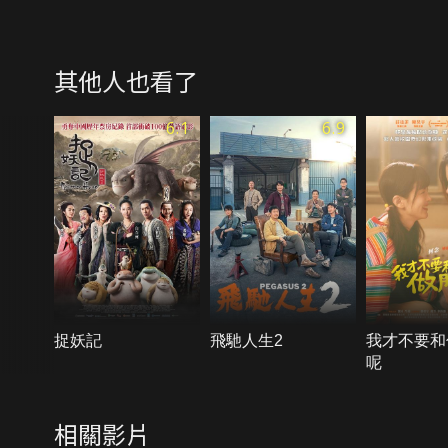
其他人也看了
6.1
6.9
捉妖記
飛馳人生2
我才不要和
呢
相關影片