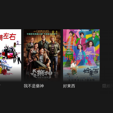
8.1
7.6
右
我不是藥神
好東西
隱婚