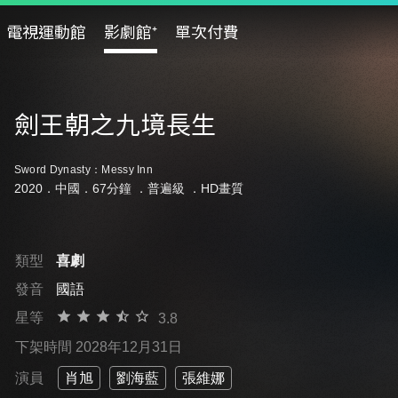
電視運動館
影劇館⁺
單次付費
劍王朝之九境長生
Sword Dynasty：Messy Inn
2020．中國．67分鐘 ．
普遍級
．HD畫質
類型
喜劇
發音
國語
星等
3.8
下架時間 2028年12月31日
演員
肖旭
劉海藍
張維娜