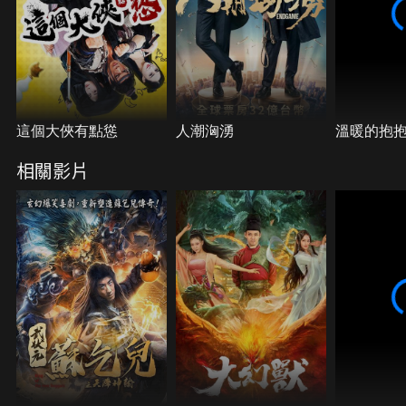
這個大俠有點慫
人潮洶湧
溫暖的抱
相關影片