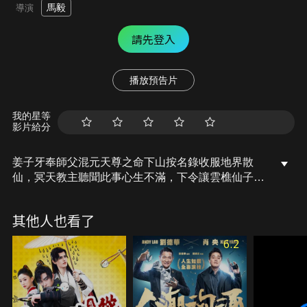
馬毅
導演
請先登入
播放預告片
我的星等
影片給分
姜子牙奉師父混元天尊之命下山按名錄收服地界散
仙，冥天教主聽聞此事心生不滿，下令讓雲樵仙子到
天宮偷取神譜，不料卻失手被關入墨屯山。教主又令
金靈前往崑崙山下毒，途中發現教主竟想拿下三界而
其他人也看了
不顧百姓安危，金靈本性善良，為了阻止這場人間災
難前去求助姜子牙…
6.2