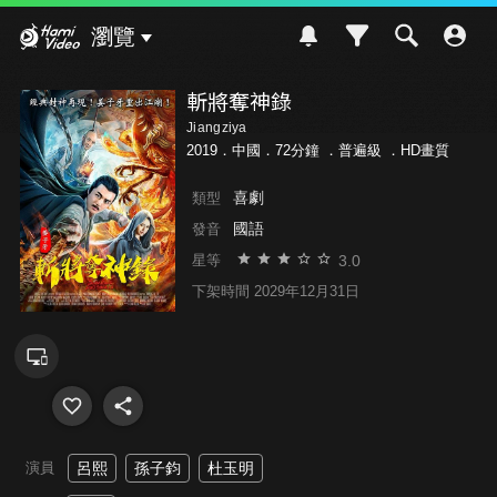
Hami Video
瀏覽
斬將奪神錄
Jiangziya
2019．中國．72分鐘 ．
普遍級
．HD畫質
喜劇
類型
國語
發音
3.0
星等
下架時間 2029年12月31日
演員
呂熙
孫子鈞
杜玉明