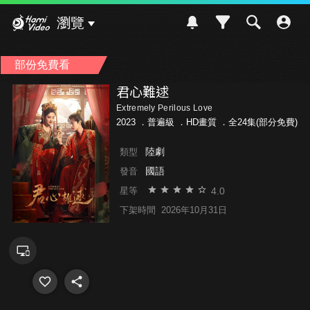
Hami Video
瀏覽
部份免費看
君心難逑
Extremely Perilous Love
2023 ．
普遍級
．HD畫質 ．全24集(部分免費)
陸劇
類型
國語
發音
4.0
星等
下架時間
2026年10月31日