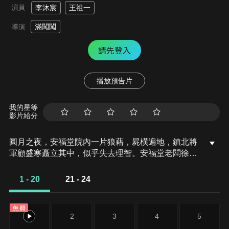
演員
李沐宸
王祖一
滿闖闖
導演
請先登入
播放預告片
我的星等
影片給分
圓月之夜，安福堂院內一片狼藉，屍橫遍地，鎮北將
軍顧盛寒矗立其中，似乎失去理智。安福堂老闆徐六
郎之女徐引上山采藥歸來，當場撞見自家滅門慘狀，
隨後自己也差點命喪顧盛寒之手。在亂墳崗，徐引死
1 - 20
21 - 24
裡逃生，她發誓要為父親和安福堂所有夥計報仇雪
恨。
免費
1
2
3
4
5