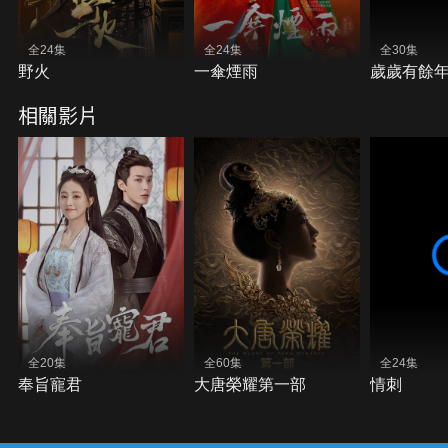
全24集
全24集
全30集
野火
一傘煙雨
歲歲有餘
相關影片
全20集
全60集
全24集
奉旨寵君
大唐榮耀第一部
情刺