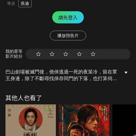
吳迪
導演
請先登入
播放預告片
我的星等
影片給分
巴山劍場被滅門後，僥倖逃過一死的夜策冷，留在覃
王身邊，除了不斷尋找倖存同門的下落，也打算伺機
殺掉覃王，為師傅報仇。江湖傳聞，雲來鎮藏有孤山
劍藏，覃王讓陳玄監視夜策冷，前往雲來鎮一探究
其他人也看了
竟，卻意外偶遇偽道士季晨，季晨對夜策冷一見鍾
情，寸步不離地守著她，卻也歪打正著幫助她，一同
6.9
6.2
解開關於魅妖真相與秘密……