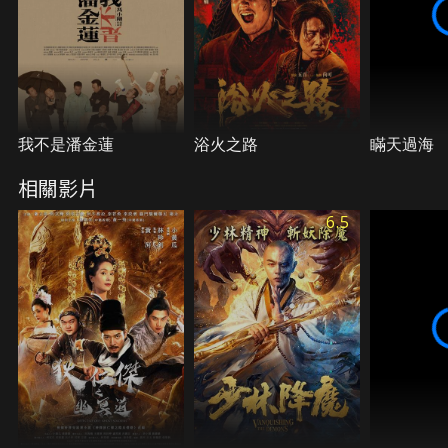
我不是潘金蓮
浴火之路
瞞天過海
相關影片
6.5