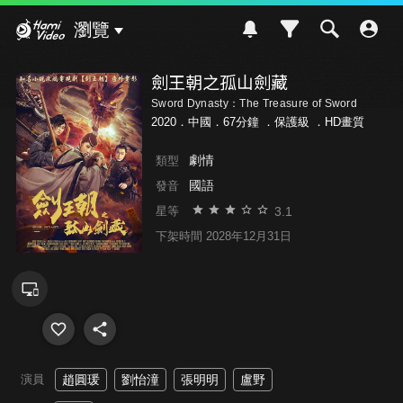
Hami Video
瀏覽
劍王朝之孤山劍藏
Sword Dynasty：The Treasure of Sword
2020．中國．67分鐘 ．
保護級
．HD畫質
劇情
類型
國語
發音
3.1
星等
下架時間 2028年12月31日
演員
趙圓瑗
劉怡潼
張明明
盧野