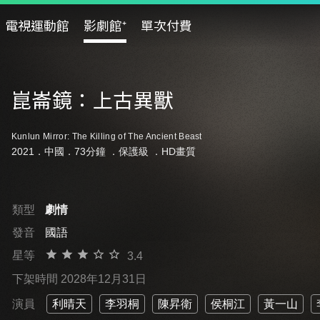
電視運動館
影劇館⁺
單次付費
崑崙鏡：上古異獸
Kunlun Mirror: The Killing of The Ancient Beast
2021．中國．73分鐘 ．
保護級
．HD畫質
類型
劇情
發音
國語
星等
3.4
下架時間 2028年12月31日
演員
利晴天
李羽桐
陳昇衛
侯桐江
黃一山