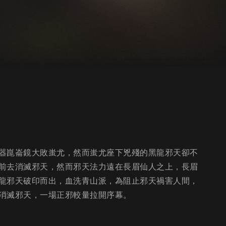
器崑崙鏡大敗蚩尤，然而蚩尤座下兇殘的黑龍邪天卻不
前去消滅邪天，然而邪天法力遠在長眉仙人之上，長眉
龍邪天破印而出，血洗青山派，為阻止邪天禍害人間，
消滅邪天，一場正邪較量拉開序幕。