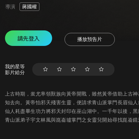
導演
蔣國權
請先登入
播放預告片
我的星等
影片給分
上古時期，蚩尤率領獸族向黃帝開戰，雖然黃帝借助上古神
知去向。黃帝怕邪天殘害生靈，便請求青山派掌門長眉仙人
仙人耗盡畢生功力將邪天封印在巫山湖中。一千年以後，黑
青山派弟子宇文林風與崑崙墟掌門之女靈兒開始尋找崑崙鏡