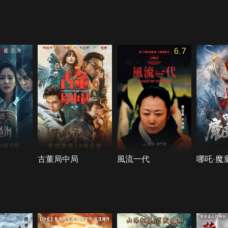
6.7
古董局中局
風流一代
哪吒·魔