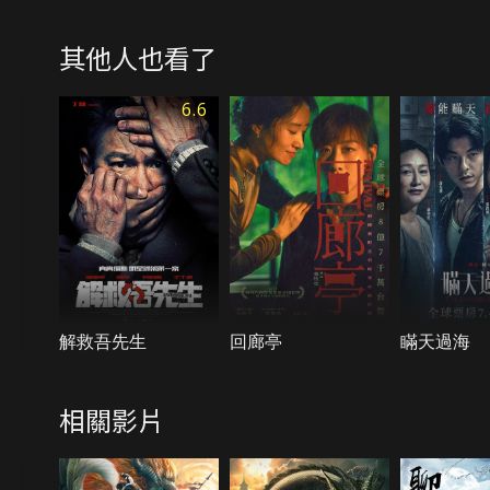
其他人也看了
6.6
解救吾先生
回廊亭
瞞天過海
相關影片