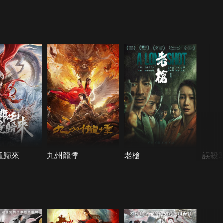
童歸來‎
九州龍悸
老槍
誤殺3