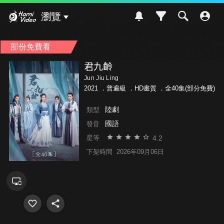
Hami Video
瀏覽
部份免費看
君九齡
Jun Jiu Ling
2021 ．
普遍級
．HD畫質 ．全40集(部分免費)
陸劇
類型
國語
發音
4.2
星等
下架時間
2026年09月06日