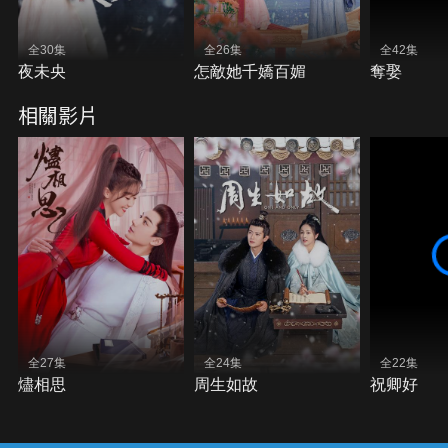
全30集
全26集
全42集
夜未央
怎敵她千嬌百媚
奪娶
相關影片
全27集
全24集
全22集
燼相思
周生如故
祝卿好