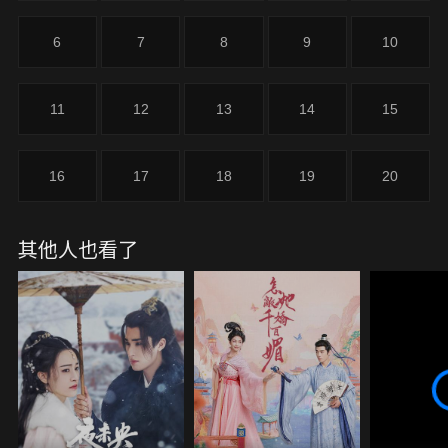
救人，受人尊崇，一步步走上高位，歷盡重重艱險，
最終讓真相大白於天下，手刃仇人。
6
7
8
9
10
11
12
13
14
15
16
17
18
19
20
其他人也看了