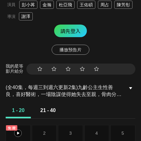
演員
彭小苒
金瀚
杜亞飛
王佑碩
周占
陳芳彤
謝澤
導演
請先登入
播放預告片
我的星等
影片給分
(全40集，每週三到週六更新2集)九齡公主生性善
良，喜好醫術，一場陰謀使得她失去至親，骨肉分
離，容貌大變。為了解開事情真相，揪出幕後真兇，
隱姓埋名的九齡來到陽城方家，休生養息，苦練技
1 - 20
21 - 40
藝，磨煉自我，集結力量，從微小的細節查起，最終
探查到陰謀的背後藏著昔日皇家血脈被屠戮的真相。
免費
知曉真相後的九齡憑著堅韌不拔的性格，回到京城，
1
2
3
4
5
在兇手不斷的騷擾和攻擊中建立了醫館九齡堂，濟世