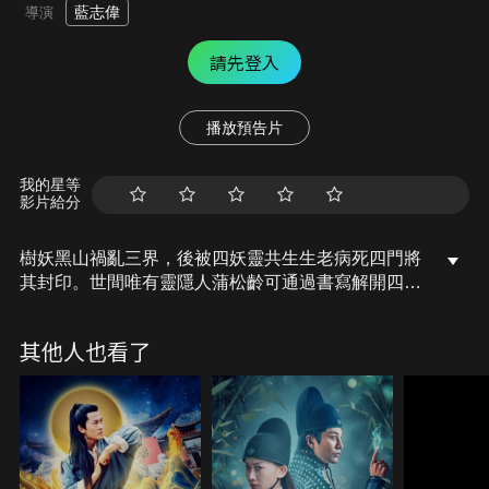
藍志偉
導演
請先登入
播放預告片
我的星等
影片給分
樹妖黑山禍亂三界，後被四妖靈共生生老病死四門將
其封印。世間唯有靈隱人蒲松齡可通過書寫解開四門
封印，蒲松齡寫《畫皮》、《嬰寧》、《小謝》，打
開了生老病前三門放出黑山分身。黑山分身同天女打
其他人也看了
鬥之際，身形俱滅的天女借助蒲松齡的妻子甄娘化
形。帶蒲松齡一同前往妖界關閉三門，但其本就對髮
妻甄娘心生厭惡，闖關之際，一路上感受到和甄娘在
一起的點點滴滴，將黑山封印，但甄娘卻再也回不
來……