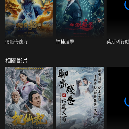
情斷悔龍寺
神捕追擊
莫斯科行
相關影片