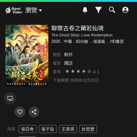
Hami Video
瀏覽
聊齋古卷之蘭若仙境
The Ghost Story: Love Redemption
2020．中國．82分鐘 ．
保護級
．HD畫質
動作
類型
國語
發音
4.1
星等
下架時間 2028年12月31日
演員
張亞奇
張子琁
王美琪
於思楚