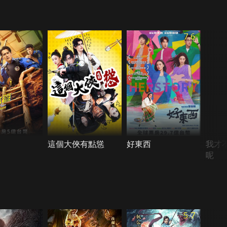
7.6
這個大俠有點慫
好東西
我才
呢
5.7