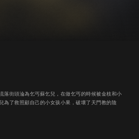
流落街頭淪為乞丐蘇乞兒，在做乞丐的時候被金枝和小
兒為了救照顧自己的小女孩小果，破壞了天門教的陰