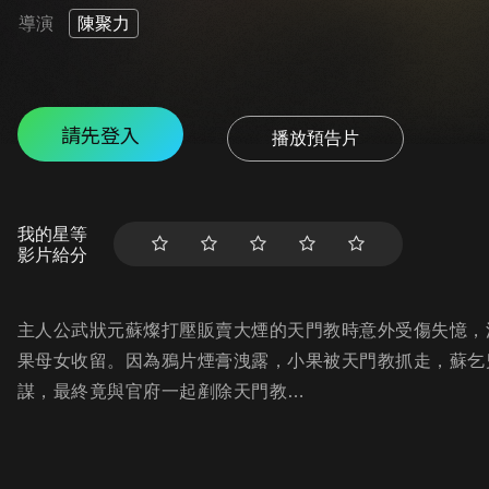
導演
陳聚力
請先登入
播放預告片
我的星等
影片給分
主人公武狀元蘇燦打壓販賣大煙的天門教時意外受傷失憶，
果母女收留。因為鴉片煙膏洩露，小果被天門教抓走，蘇乞
謀，最終竟與官府一起剷除天門教…