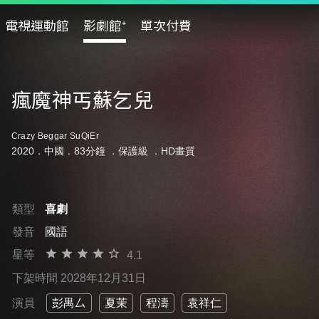
電視運動館
影劇館⁺
單次付費
瘋魔神丐蘇乞兒
Crazy Beggar SuQiEr
2020．中國．83分鐘 ．
保護級
．HD畫質
類型
喜劇
發音
國語
星等
4.1
下架時間 2028年12月31日
演員
彭禺厶
夏茉
程濤
袁祥仁