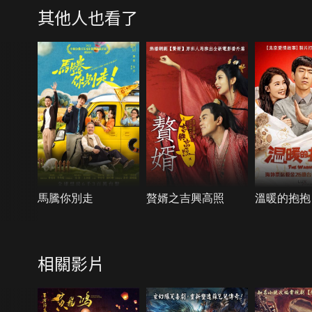
其他人也看了
馬騰你別走
贅婿之吉興高照
溫暖的抱抱
相關影片