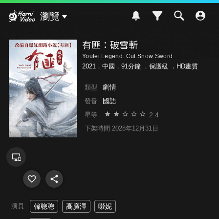
Hami Video
瀏覽
有匪：破雪斬
Youfei Legend: Cut Snow Sword
2021．中國．91分鐘 ．
保護級
．HD畫質
劇情
類型
國語
發音
2.4
星等
下架時間 2028年12月31日
演員
韓聰聰
高廣澤
啜妮