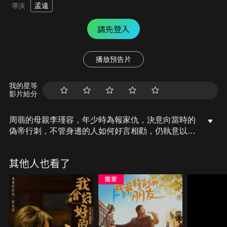
孟遠
導演
請先登入
播放預告片
我的星等
影片給分
周翡的母親李瑾容，年少時為報家仇，決意向當時的
偽帝行刺，不管身邊的人如何好言相勸，仍執意以身
犯險。究竟少女最終能否頓悟刀法、殺出重圍，重回
愛人懷抱？
其他人也看了