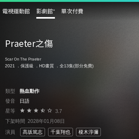
電視運動館
影劇館⁺
單次付費
Praeter之傷
Scar On The Praeter
2021 ．
保護級
．HD畫質 ．全13集(部分免費)
類型
熱血動作
發音
日語
星等
3.7
下架時間
2028年01月08日
演員
髙坂篤志
千葉翔也
榎木淳彌