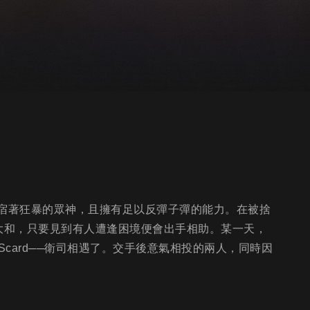
──寄宿著狂暴的眾神，且擁有足以反彈子彈的能力。在被捨
‧大和，只要見到有人遭逢困境便會出手相助。某一天，
card──衛司相遇了。交手後意氣相投的兩人，同時因
…