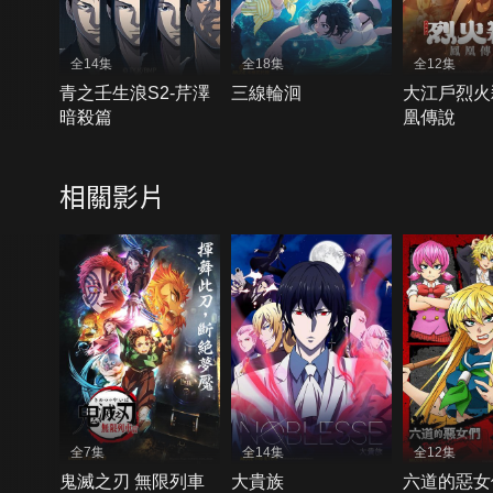
全14集
全18集
全12集
青之壬生浪S2-芹澤
三線輪洄
大江戶烈火
暗殺篇
凰傳說
相關影片
全7集
全14集
全12集
鬼滅之刃 無限列車
大貴族
六道的惡女