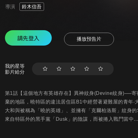
導演
鈴木信吾
請先登入
播放預告片
我的星等
影片給分
第1話【這個地方有英雄存在】異神紋身(Devine紋身)
棄的地區，曉特區的違法居住區B1中經營著避難屋的青年
大和與被稱為「曉的英雄」、並擁有「克爾柏洛斯」紋身的S
來自特區外的黑手黨「Dusk」的陰謀，而被捲入戰鬥當中