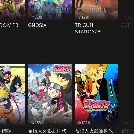
全21集
全12集
全22
C-V P3
GNOSIA
TRIGUN
給不
STARGAZE
全156集
全137集
全12
-國語
慕留人火影新世代
慕留人火影新世代
被解