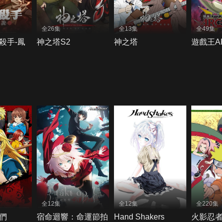
全26集
全13集
全49集
殺手-鳳
神之塔S2
神之塔
遊戲王AR
全12集
全12集
全220集
們
宿命迴響：命運節拍
Hand Shakers
火影忍者