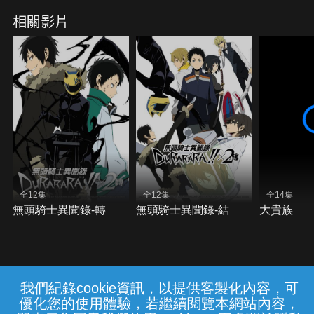
相關影片
全12集
全12集
全14集
無頭騎士異聞錄-轉
無頭騎士異聞錄-結
大貴族
我們紀錄cookie資訊，以提供客製化內容，可
{{notifyMsg}}
優化您的使用體驗，若繼續閱覽本網站內容，
常見問題
線上客服
服務條款
隱私權保護