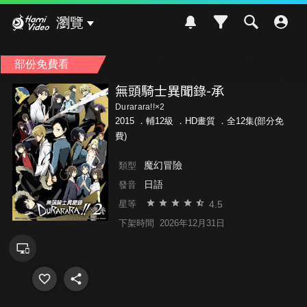
Hami Video
瀏覽
部份免費看
無頭騎士異聞錄-承
Durarara!!×2
2015 ．
輔12級
．HD畫質 ．全12集(部分免
費)
魔幻冒險
類型
日語
發音
4.5
星等
下架時間
2026年12月31日