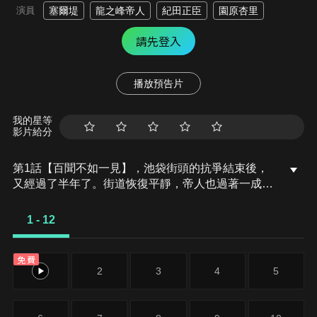
演員
塞爾堤
龍之峰帝人
紀田正臣
園原杏里
請先登入
播放預告片
我的星等
影片給分
第1話【百聞不如一見】，池袋街頭的抗爭結束後，
又經過了半年了。街道恢復平靜，帝人也過著一成不
變的日子。然而，媒體和警察依然在追擊無頭騎士，
這時候，池袋也發生了奇妙的連續殺人案，兇手的殺
1 - 12
人手法極為兇殘，警方卻沒有掌握任何重大線索，只
有目擊到兇嫌以專業的化妝術化身為狼人或半魚人逃
免費
走的身影？！
1
2
3
4
5