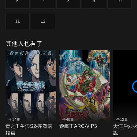
6
7
8
9
10
11
12
其他人也看了
全14集
全49集
全12集
青之壬生浪S2-芹澤暗
遊戲王ARC-V P3
大江戶烈火
殺篇
說