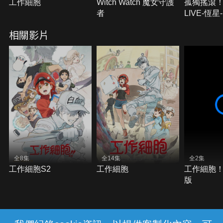
工作細胞
Witch Watch 魔女守護
孤獨搖滾！
者
LIVE-恆星-
相關影片
全8集
全14集
全2集
工作細胞S2
工作細胞
工作細胞
版