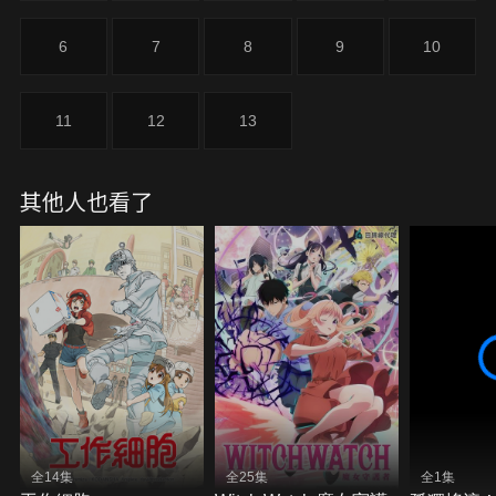
6
7
8
9
10
11
12
13
其他人也看了
全14集
全25集
全1集