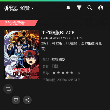
Hami Video
瀏覽
部份免費看
工作細胞BLACK
Cells at Work！CODE BLACK
2021 ．
輔12級
．HD畫質 ．全13集(部分免
費)
輕鬆幽默
類型
日語
發音
4.6
星等
下架時間
2026年12月31日