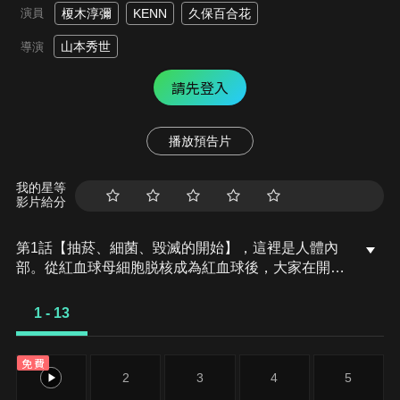
演員
榎木淳彌
KENN
久保百合花
山本秀世
導演
請先登入
播放預告片
我的星等
影片給分
第1話【抽菸、細菌、毀滅的開始】，這裡是人體內
部。從紅血球母細胞脱核成為紅血球後，大家在開朗
的氣氛下看完職場介紹影片後，便前往研習地點。然
而等著大家的卻是在沒有學習的情況下，前輩們交代
1 - 13
下來的不合理的大量工作。紅血球(AA2153)雖然感到
困惑，依舊出發運送氧氣到體內，可是在職場介紹影
免費
片中見到的細胞們，卻因為過於嚴苛的勞動，徹底變
1
2
3
4
5
得不一樣了。