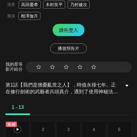
演員
高田憂希
木村良平
乃村健次
相澤伽月
導演
請先登入
播放預告片
我的星等
影片給分
第1話【我們是擔憂亂世之人】，時值永祿七年。正
在修行劍術的武藝者兵頭真介，遇到了使用神秘法術
擊退浪人的「救世姊弟」，也就是妖狐小玉和仙道山
戶迅火。真介和他們兩人一起闖入浪人團體「鬼兜
1 - 13
組」的據點，然而迅火與小玉得知鬼兜組的首領是會
對人們造成危害的闇（身旁之物）時，便運用秘術
免費
「精靈轉化」釋放了他們的力量，瞬間擊退了浪人的
1
2
3
4
5
首領。真介被迅火的力量所吸引，決定與他們兩人同