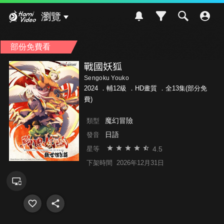
Hami Video
瀏覽
部份免費看
戰國妖狐
Sengoku Youko
2024 ．
輔12級
．HD畫質 ．全13集(部分免
費)
魔幻冒險
類型
日語
發音
4.5
星等
下架時間
2026年12月31日