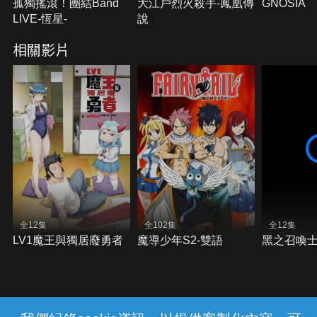
孤獨搖滾！團結Band
大江戶烈火殺手-鳳凰傳
GNOSIA
LIVE-恆星-
說
相關影片
全12集
全102集
全12集
LV1魔王與獨居廢勇者
魔導少年S2-雙語
黑之召喚