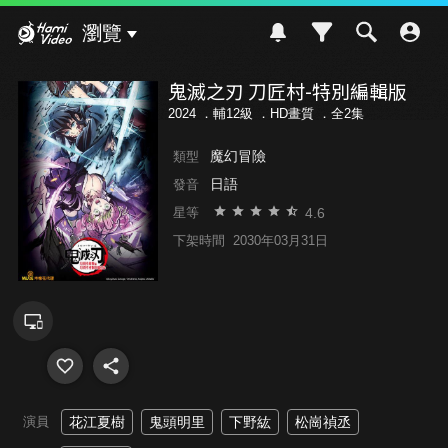
Hami Video
瀏覽
鬼滅之刃 刀匠村-特別編輯版
2024 ．
輔12級
．HD畫質 ．全2集
魔幻冒險
類型
日語
發音
4.6
星等
下架時間
2030年03月31日
演員
花江夏樹
鬼頭明里
下野紘
松崗禎丞