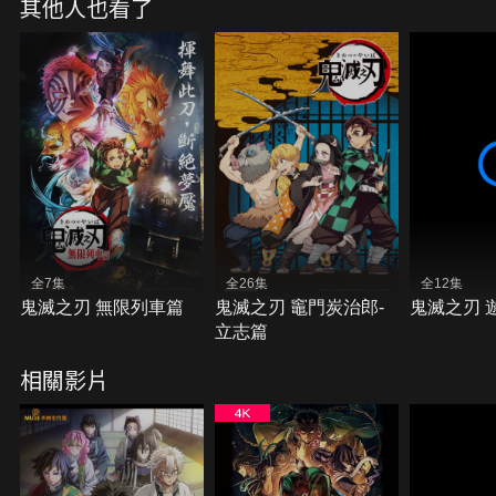
其他人也看了
全7集
全26集
全12集
鬼滅之刃 無限列車篇
鬼滅之刃 竈門炭治郎-
鬼滅之刃 
立志篇
相關影片