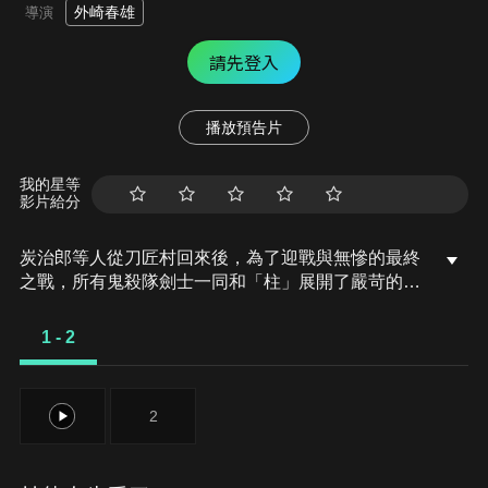
外崎春雄
導演
請先登入
播放預告片
我的星等
影片給分
炭治郎等人從刀匠村回來後，為了迎戰與無慘的最終
之戰，所有鬼殺隊劍士一同和「柱」展開了嚴苛的訓
練。
1 - 2
1
2