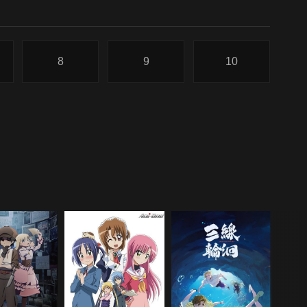
8
9
10