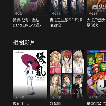
全1集
全14集
全12集
孤獨搖滾！團結
青之壬生浪S2-芹澤
大江戶烈火
Band LIVE-恆星-
暗殺篇
凰傳說
相關影片
全12集
全12集
全13集
擾亂 THE
奴隸區
槍彈辯駁-