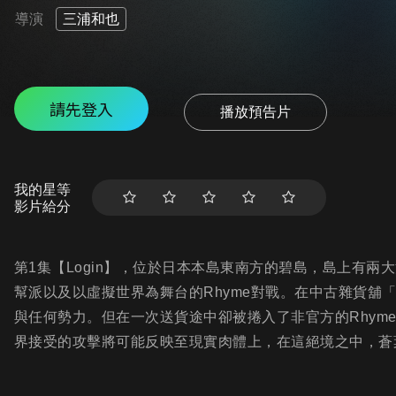
導演
三浦和也
請先登入
播放預告片
我的星等
影片給分
第1集【Login】，位於日本本島東南方的碧島，島上有
幫派以及以虛擬世界為舞台的Rhyme對戰。在中古雜貨舖
與任何勢力。但在一次送貨途中卻被捲入了非官方的Rhym
界接受的攻擊將可能反映至現實肉體上，在這絕境之中，蒼