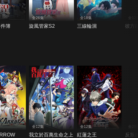
全26集
全18集
全12
事件簿
旋風管家S2
三線輪洄
彼方
全12集
全12集
全25
ARROW
我立於百萬生命之上
紅蓮之王
反叛