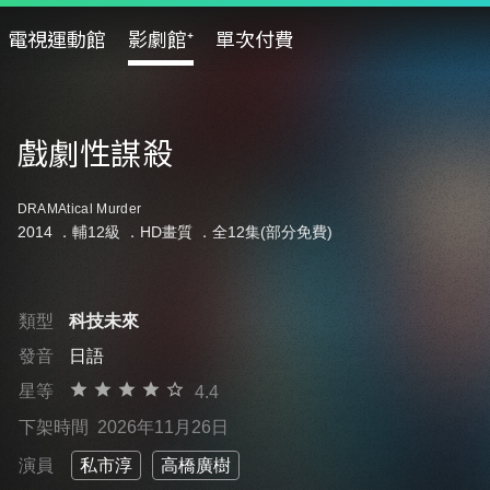
電視運動館
影劇館⁺
單次付費
戲劇性謀殺
DRAMAtical Murder
2014 ．
輔12級
．HD畫質 ．全12集(部分免費)
類型
科技未來
發音
日語
星等
4.4
下架時間
2026年11月26日
演員
私市淳
高橋廣樹