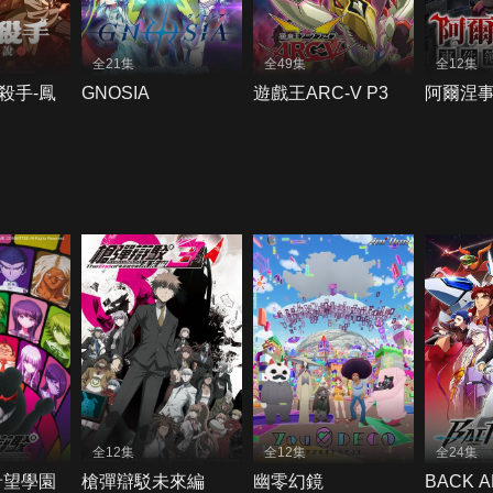
全21集
全49集
全12集
殺手-鳳
GNOSIA
遊戲王ARC-V P3
阿爾涅
全12集
全12集
全24集
希望學園
槍彈辯駁未來編
幽零幻鏡
BACK 