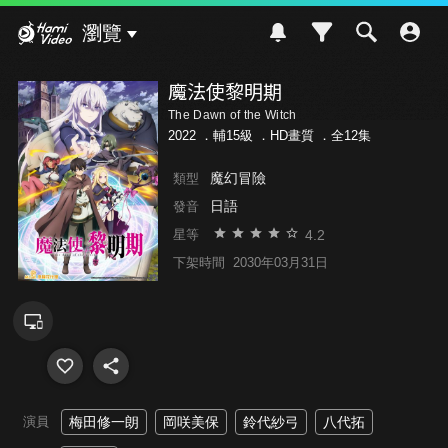
Hami Video
瀏覽
魔法使黎明期
The Dawn of the Witch
2022 ．
輔15級
．HD畫質 ．全12集
魔幻冒險
類型
日語
發音
4.2
星等
下架時間
2030年03月31日
演員
梅田修一朗
岡咲美保
鈴代紗弓
八代拓