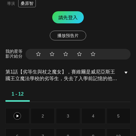
桑原智
導演
請先登入
播放預告片
我的星等
影片給分
第1話【劣等生與杖之魔女】，賽維爾是威尼亞斯王
國王立魔法學校的劣等生，失去了入學前記憶的他過
著有些空虛的學校生活。某天，他被校長阿爾巴斯傳
喚，命令他去參加一個「在有魔女狩獵的地區推廣魔
1 - 12
法的有用性」的特別實習。於是，他與為了達成自己
的目的而接下「帶隊老師」一職，帶領學生前往實習
地點的黎明之魔女蘿．克莉斯塔絲一起踏上了旅
1
2
3
4
5
程……。