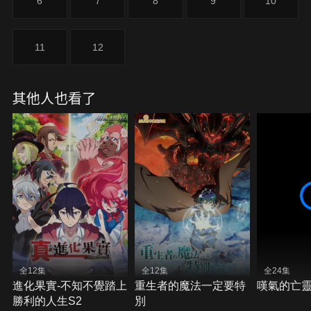
6
7
8
9
10
11
12
其他人也看了
全12集
全12集
全24集
進化果實-不知不覺踏上
重生者的魔法一定要特
嘆氣的亡
勝利的人生S2
別