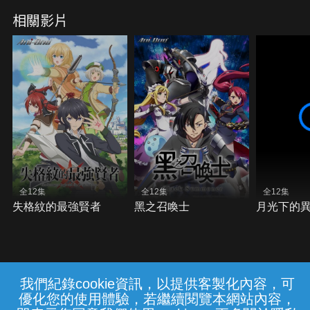
相關影片
全12集
全12集
全12集
失格紋的最強賢者
黑之召喚士
月光下的
我們紀錄cookie資訊，以提供客製化內容，可
{{notifyMsg}}
優化您的使用體驗，若繼續閱覽本網站內容，
常見問題
線上客服
服務條款
隱私權保護