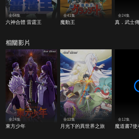
全64集
全41集
全24集
六神合體 雷霆王
魔動王
真．武士傳Y
相關影片
全24集
全12集
全12集
東方少年
月光下的異世界之旅
魔道書7使