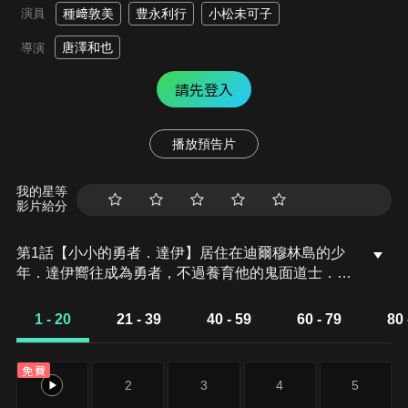
演員
種﨑敦美
豊永利行
小松未可子
唐澤和也
導演
請先登入
播放預告片
我的星等
影片給分
第1話【小小的勇者．達伊】居住在迪爾穆林島的少
年．達伊嚮往成為勇者，不過養育他的鬼面道士．布
拉斯為了讓他成為魔法師，每天都在讓達伊進行魔法
師的修行。有一天，一名疑似是勇者的人和他的同伴
1 - 20
21 - 39
40 - 59
60 - 79
80 
坐著船來到了迪爾穆林島。看見嚮往已久的勇者登
場，達伊顯得非常興奮。然而，他們其實是一群冒牌
免費
勇者。冒牌勇者們的目的是將傳說世界上只有一隻的
1
2
3
4
5
夢幻珍獸．黃金金屬史萊姆，也就是可美搶走。為了