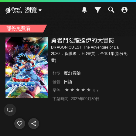
Hami Video
瀏覽
部份免費看
勇者鬥惡龍達伊的大冒險
DRAGON QUEST: The Adventure of Dai
2020 ．
保護級
．HD畫質 ．全101集(部分免
費)
魔幻冒險
類型
日語
發音
4.7
星等
下架時間
2027年09月30日