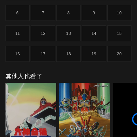
搶回被帶走的好友，達伊帶著布拉斯交給他的魔法罐
前去追趕冒牌勇者。達伊在冒牌勇者回到船上、對被
6
7
8
9
10
蒙在鼓裡的羅莫斯王進行成功捕獲可美的報告時追上
了他們，並且借助封印在魔法罐中的怪物們的力量，
成功奪回了可美。達伊勇敢奮戰的英姿讓羅莫斯王深
11
12
13
14
15
受感動，他對達伊稱讚有加，並且授予他「霸者之
冠」，於是達伊再次回歸修練魔法的日常生活。後來
某一天，又有一艘船來到了島上。從船中出現的，是
16
17
18
19
20
帕普尼卡王國的司教提姆金及賢者巴隆，以及一位名
叫雷歐娜的公主。
其他人也看了