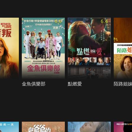
6.6
6.4
金魚俱樂部
點燃愛
陌路姐