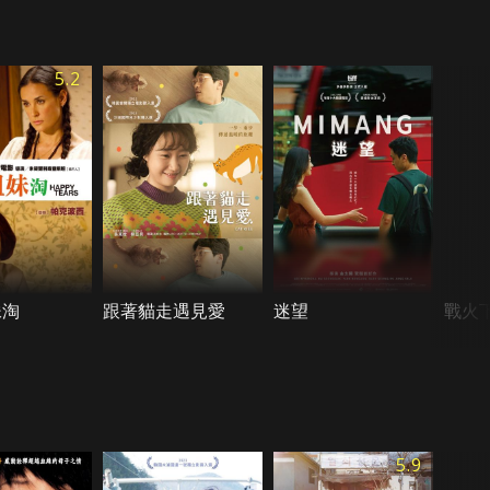
5.2
妹淘
跟著貓走遇見愛
迷望
戰火
5.9