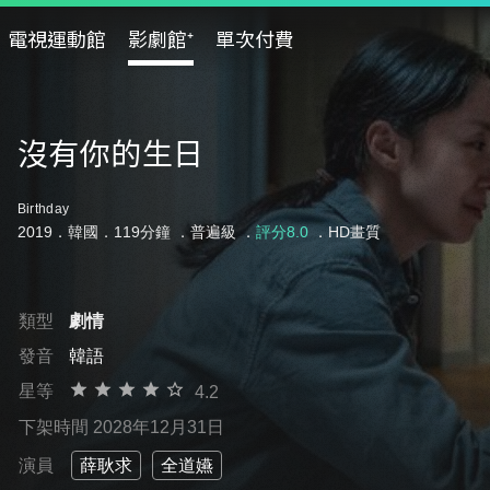
電視運動館
影劇館⁺
單次付費
沒有你的生日
Birthday
2019．韓國．119分鐘 ．
普遍級
．
評分8.0
．HD畫質
類型
劇情
發音
韓語
星等
4.2
下架時間 2028年12月31日
演員
薛耿求
全道嬿