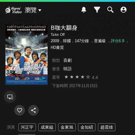
Hami Video
瀏覽
B咖大翻身
Take Off
2009．韓國．147分鐘 ．
普遍級
．
評分6.9
．
HD畫質
喜劇
類型
韓語
發音
4.4
星等
下架時間 2027年11月15日
演員
河正宇
成東鎰
金東旭
金知碩
趙震雄