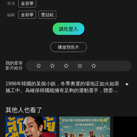
金容華
導演
金容華
曹喆鉉
編劇
請先登入
播放預告片
我的星等
影片給分
1996年韓國的某個小鎮，冬季奧運的場地正如火如荼
施工中。為確保韓國能擁有足夠的運動選手，體委會
決定成立一組臨時代表隊來參加超冷門的滑雪跳遠比
賽。在臨時隊中除了韓裔少年Bob是運動員外，其餘
其他人也看了
四位都是從未有出賽經驗的魯蛇。這群雜牌軍臨時揹
上為國爭光的包袱，在無後路可退的處境下，只好硬
6.6
著頭皮上場！