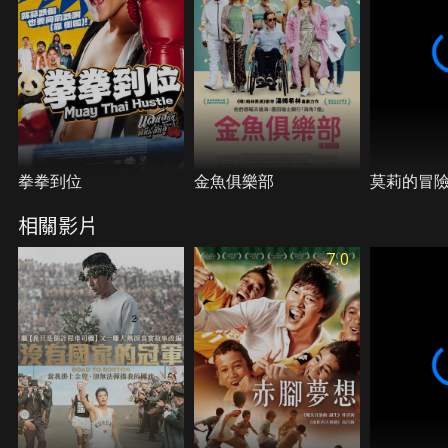
拳拳到位
金魚俱樂部
莫莉的冒
相關影片
7.0