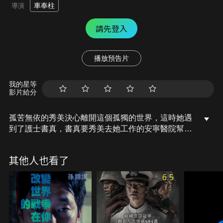
車奉柱
導演
請先登入
播放預告片
我的星等
影片給分
孤苦無依的秀美決心離開這個孤獨的世界，這時她遇
到了護士書真，書真要秀美去她工作的安寧醫院幫
忙，而她會讓秀美了解死亡的方法。秀美在安寧醫院
工作之後，發現這群即將死亡的人超乎她的想像，他
其他人也看了
們抱持著熱情與珍惜去度過每一天，院內的氛圍總是
愉快又溫暖，漸漸融入他們的秀美，開始學會如何面
6.5
對生命的痛苦…