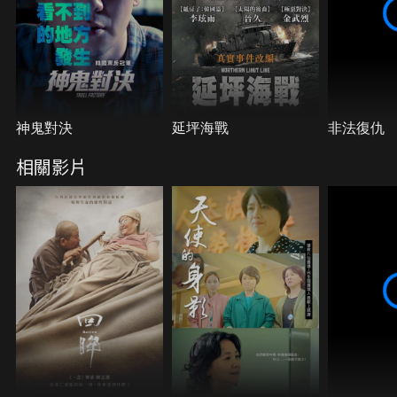
神鬼對決
延坪海戰
非法復仇
相關影片