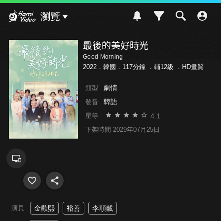
Hami Video
瀏覽
最後的美好時光
Good Morning
2022．韓國．117分鐘 ．
輔12級
．HD畫質
劇情
類型
韓語
發音
4.1
星等
下架時間 2029年07月25日
演員
金歡熙
裕善
李順載