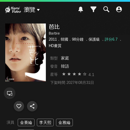
Hami Video
瀏覽
芭比
Barbie
2011．韓國．98分鐘 ．
保護級
．
評分6.7
．
HD畫質
家庭
類型
韓語
發音
4.1
星等
下架時間 2027年08月31日
演員
金賽綸
李天熙
金雅綸