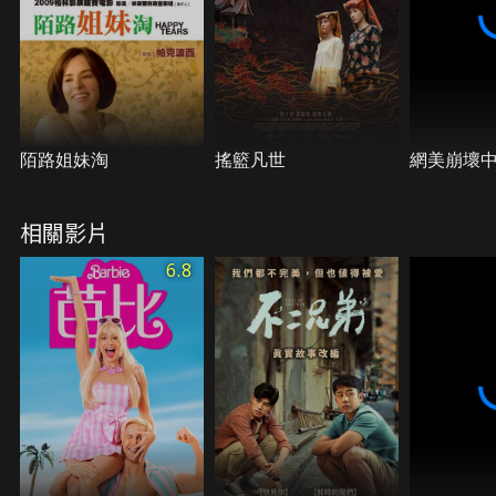
陌路姐妹淘
搖籃凡世
網美崩壞
相關影片
6.8