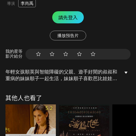
李尚禹
導演
請先登入
播放預告片
我的星等
影片給分
年輕女孩順英與智能障礙的父親、遊手好閒的叔叔和
重病的妹妹順子一起生活，妹妹順子喜歡芭比娃娃夢
想有一天能去美國生活，然而當得知有美國人想收養
順英時，順子的嫉妒心讓她想盡辦法取而代之…。
其他人也看了
5.2