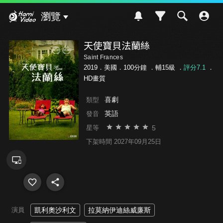
Hami Video
瀏覽
天使寶貝法蘭絲
Saint Frances
2019．美國．100分鐘 ．
輔15級
．
評分7.1
．
HD畫質
喜劇
類型
英語
發音
5
星等
下架時間 2027年09月25日
演員
凱利奧沙利文
拉莫納伊迪絲威廉斯