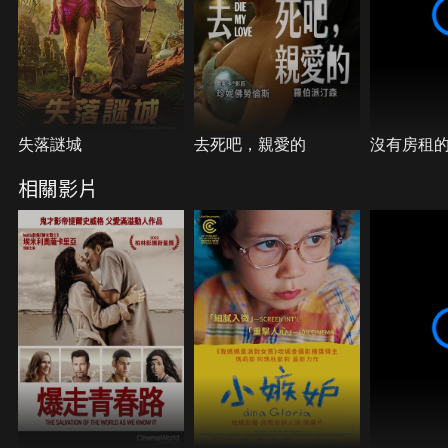
失落謎城
去死吧，親愛的
沒有房租
相關影片