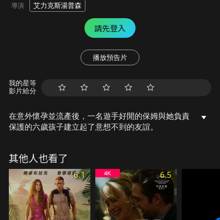
艾力克斯湯普森
導演
請先登入
播放預告片
我的星等
影片給分
在意外懷孕並流產後，一名遊手好閒的保姆與她負責
保護的六歲孩子建立起了意想不到的友誼。
其他人也看了
6.1
6.5