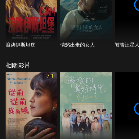
浪跡伊斯坦堡
情慾出走的女人
被告汪星
相關影片
7.1