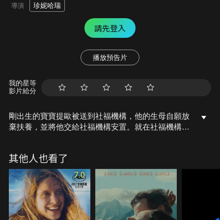
珍妮哈瑞
導演
請先登入
播放預告片
我的星等
影片給分
剛出生的寶寶提歐被送到社福機構，他的生母自願放
棄扶養，並將他交給社福機構安置。就在社福機構盡
力幫提歐尋找領養父母時，工作倦怠的尚成為暫時的
扶養人，同時，無法生育的艾莉絲也積極的尋找領養
其他人也看了
機會，就在完善的社福體系以及社工們的努力之下，
提歐與艾莉絲的人生終於交會，也連帶影響了每個參
7.0
與者的生活。