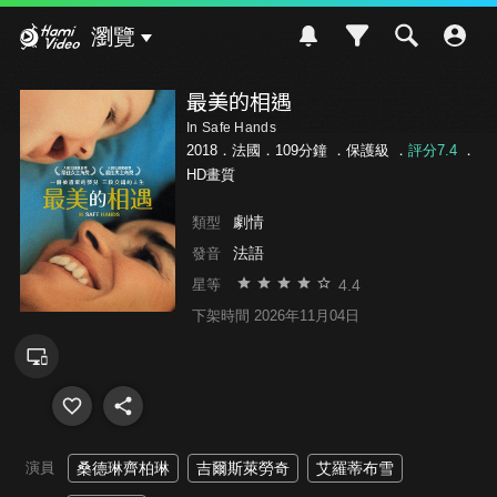
Hami Video
瀏覽
最美的相遇
In Safe Hands
2018．法國．109分鐘 ．
保護級
．
評分7.4
．
HD畫質
劇情
類型
法語
發音
4.4
星等
下架時間 2026年11月04日
演員
桑德琳齊柏琳
吉爾斯萊勞奇
艾羅蒂布雪