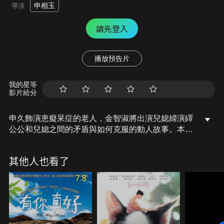
申相玉
導演
請先登入
播放預告片
我的星等
影片給分
申久飾演患癡呆症的老人，金智淑將出演兒媳婦演繹
公公和兒媳之間的矛盾與如何克服的動人故事。本片
通過因妻子死亡而遭受的打擊而患上癡呆症的老人和
照料妻子的兒媳，講述了家庭的痛苦和矛盾，以及老
其他人也看了
人去世後遺留下來的家人的重逢。
7.8