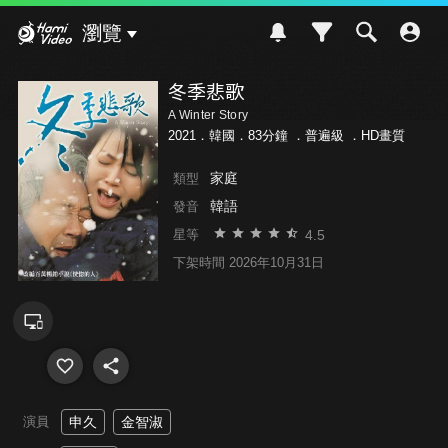
Hami Video
瀏覽
冬季悲歌
A Winter Story
2021．韓國．83分鐘 ．
普遍級
．HD畫質
家庭
類型
韓語
發音
4.5
星等
下架時間 2026年10月31日
演員
申久
金智淑