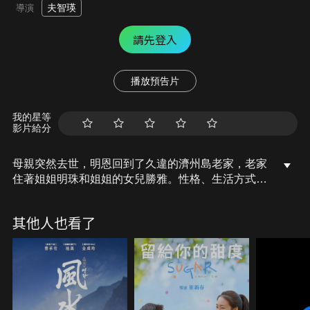
夫智瑛
導演
請先登入
播放預告片
我的星等
影片給分
母親突然去世，明恩回到了久違的濟州島老家，老家
住著姐姐明珠和姐姐的女兒勝雅。性格、生活方式甚
至父親都不一樣的兩姐妹，在母親葬禮後，一起去尋
找明恩的父親。她們在旅途中不斷爭吵，然而她們也
其他人也看了
開始更加了解對方。當明恩打算停止尋找她父親，明
珠坦承她燒毀了明恩父親寄來的信，這封信揭露了明
恩父親的秘密。