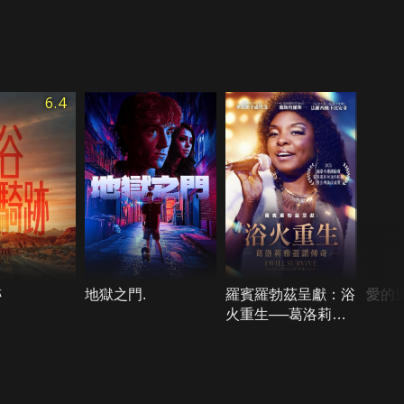
6.4
跡
地獄之門.
羅賓羅勃茲呈獻：浴
愛的
火重生──葛洛莉雅
蓋諾傳奇