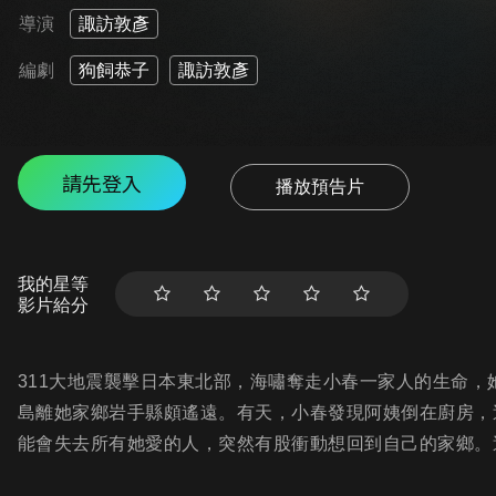
導演
諏訪敦彥
編劇
狗飼恭子
諏訪敦彥
請先登入
播放預告片
我的星等
影片給分
311大地震襲擊日本東北部，海嘯奪走小春一家人的生命
島離她家鄉岩手縣頗遙遠。有天，小春發現阿姨倒在廚房，
能會失去所有她愛的人，突然有股衝動想回到自己的家鄉。