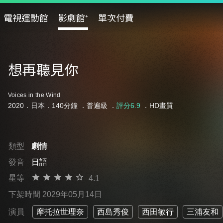
電視運動館
影劇館⁺
單次付費
想再聽見你
Voices in the Wind
2020．日本．140分鐘 ．
普遍級
．
評分6.9
．HD畫質
類型
劇情
發音
日語
星等
4.1
下架時間 2029年05月14日
演員
摩托拉世理奈
西島秀俊
西田敏行
三浦友和