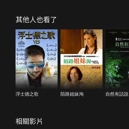
其他人也看了
5.2
浮士德之歌
陌路姐妹淘
自然有話說
相關影片