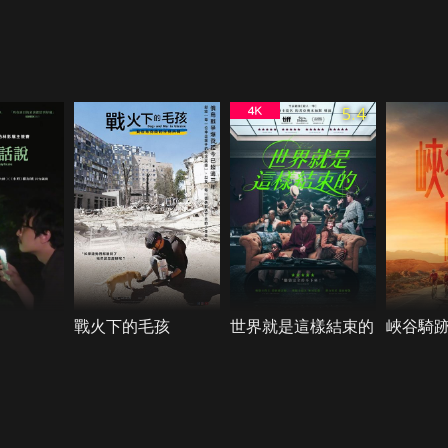
5.4
戰火下的毛孩
世界就是這樣結束的
峽谷騎