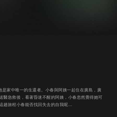
，她是家中唯一的生還者。小春與阿姨一起住在廣島，廣
送醫急救後，看著昏迷不醒的阿姨，小春忽然覺得她可
這趟旅程小春能否找回失去的自我呢…