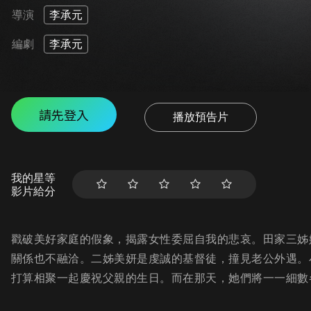
導演
李承元
編劇
李承元
請先登入
播放預告片
我的星等
影片給分
戳破美好家庭的假象，揭露女性委屈自我的悲哀。田家三姊
關係也不融洽。二姊美妍是虔誠的基督徒，撞見老公外遇。
打算相聚一起慶祝父親的生日。而在那天，她們將一一細數