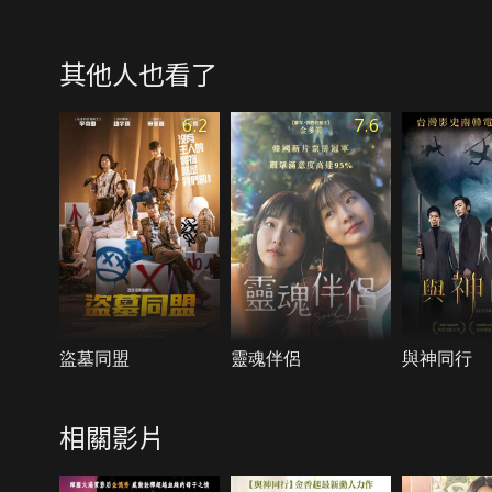
其他人也看了
6.2
7.6
盜墓同盟
靈魂伴侶
與神同行
相關影片