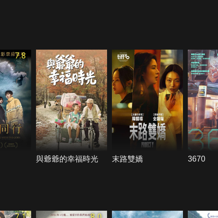
7.8
與爺爺的幸福時光
末路雙嬌
3670
7.1
8.0