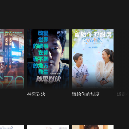
神鬼對決
留給你的甜度
爆走