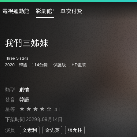
電視運動館
影劇館⁺
單次付費
我們三姊妹
Three Sisters
2020．韓國．114分鐘 ．
保護級
．HD畫質
類型
劇情
發音
韓語
星等
4.1
下架時間 2029年09月14日
演員
文素利
金先英
張允柱