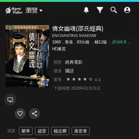
Hami Video
瀏覽
倩女幽魂(邵氏經典)
ENCHANTING SHADOW
1960．香港．83分鐘 ．
輔12級
．
評分6.9
．
HD畫質
經典電影
類型
國語
發音
4.4
星等
下架時間 2028年01月31日
演員
樂蒂
趙雷
楊志卿
唐若青