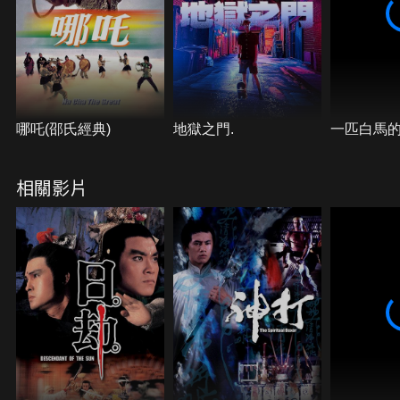
哪吒(邵氏經典)
地獄之門.
一匹白馬
相關影片