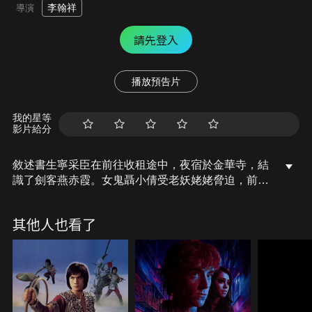
李翰祥
導演
請先登入
播放預告片
我的星等
影片給分
敘述書生寧采臣在前往收租途中，夜宿於金華寺，結
識了劍客燕赤霞。女鬼聶小倩受老妖姥姥脅迫，前往
金華寺取寧命以供姥姥吸血。倩以美色及黃金引誘
寧，但卻均遭婉拒，有感於其之正直，便不忍加害，
其他人也看了
臨行前更囑咐寧與燕同宿，因此幸而避過一劫。原來
聶小倩本為官家之女，因客死異鄉，遭姥姥操縱，而
不得不誘人害命。寧采臣憐其身世，於是決意帶其骨
灰返鄉。焉知途中姥姥再次來犯，所幸燕赤霞及時趕
至收伏姥姥，兩人叩謝其恩，繼而上路。