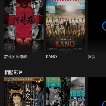
7.3
7.7
該死的阿修羅
KANO
溟溟
相關影片
6.9