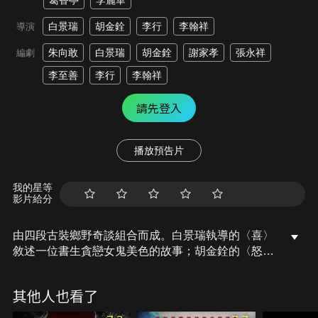
葛香亭
李麗華
白景瑞
胡金銓
李行
李翰祥
導演
朱向敢
白景瑞
胡金銓
謝家孝
張永祥
編劇
李至善
李行
李翰祥
請先登入
播放預告片
我的星等
影片給分
由四段古裝鄉野奇談組合而成。白景瑞執導的〈喜〉
敘述一位書生貪戀女鬼美色的故事；胡金銓的〈怒〉
改編自京劇〈三岔口〉客棧中人為財死的俠義故事；
李行的〈哀〉則取材自《聊齋》凡人為仇恨蒙蔽善念
其他人也看了
的悲傷故事；〈樂〉則是李翰祥取自《聊齋》一位老
人和一位水鬼間的友誼，以及「為善最樂」的精神。