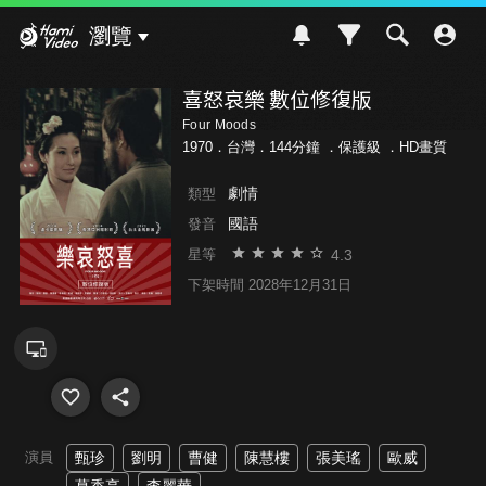
Hami Video
瀏覽
喜怒哀樂 數位修復版
Four Moods
1970．台灣．144分鐘 ．
保護級
．HD畫質
劇情
類型
國語
發音
4.3
星等
下架時間 2028年12月31日
演員
甄珍
劉明
曹健
陳慧樓
張美瑤
歐威