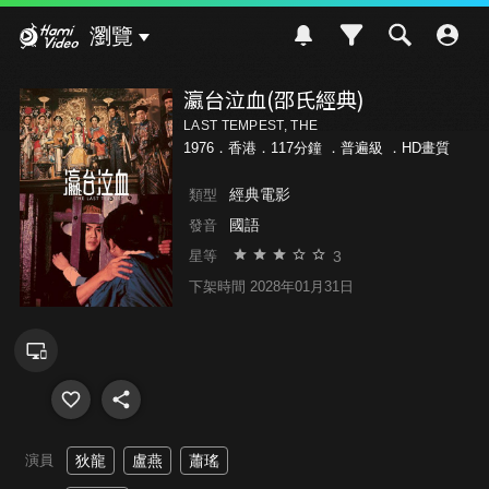
Hami Video
瀏覽
瀛台泣血(邵氏經典)
LAST TEMPEST, THE
1976．香港．117分鐘 ．
普遍級
．HD畫質
經典電影
類型
國語
發音
3
星等
下架時間 2028年01月31日
演員
狄龍
盧燕
蕭瑤