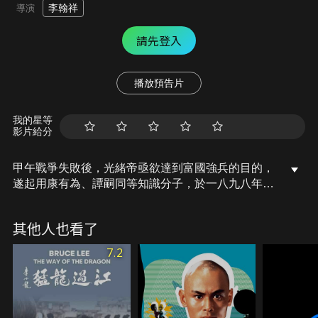
李翰祥
導演
請先登入
播放預告片
我的星等
影片給分
甲午戰爭失敗後，光緒帝亟欲達到富國強兵的目的，
遂起用康有為、譚嗣同等知識分子，於一八九八年六
月十一日頒佈了一系列維新詔令，那就是近代史上著
名的「戊戍變法」，然而，以西太后為首的守舊派堅
其他人也看了
決反對，光緒被幽禁瀛台，六君子譚嗣同等慷慨就
義…
7.2