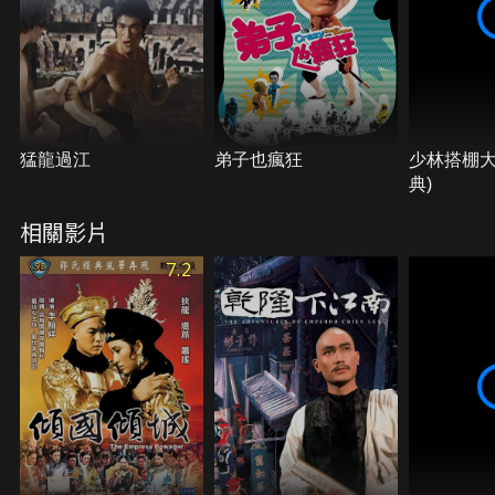
猛龍過江
弟子也瘋狂
少林搭棚大
典)
相關影片
7.2