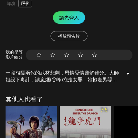
嚴俊
導演
請先登入
播放預告片
我的星等
影片給分
一段相隔兩代的武林悲劇，恩情愛情難解難分。大師
姐設下毒計，讓嵐煙(谷峰)抱走女嬰，她抱走男嬰，
訓練他找連蘭煙報仇，好讓他們兄妹相殘。豈料，連
蘭煙手抱女嬰，被惡人谷搶走，十八年後，雙胞胎兄
其他人也看了
妹(何莉莉及高遠)重聚，掀起江湖風雨，一場武林悲
劇即將發生…
7.6