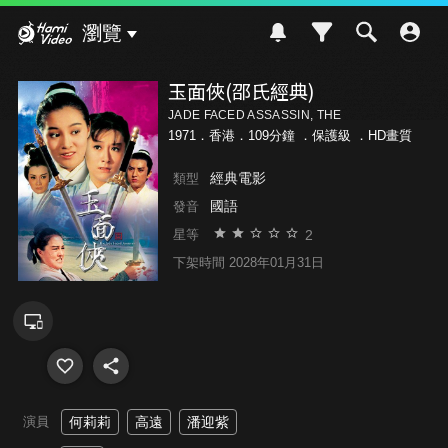
Hami Video
瀏覽
玉面俠(邵氏經典)
JADE FACED ASSASSIN, THE
1971．香港．109分鐘 ．
保護級
．HD畫質
經典電影
類型
國語
發音
2
星等
下架時間 2028年01月31日
演員
何莉莉
高遠
潘迎紫