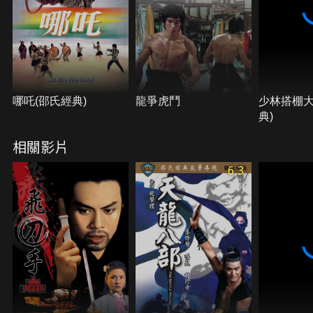
哪吒(邵氏經典)
龍爭虎鬥
少林搭棚大
典)
相關影片
6.3