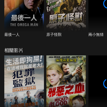
最後一人
原子怪獸
兩小無猜
相關影片
5.3