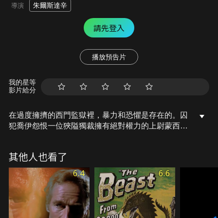
朱爾斯達辛
導演
請先登入
播放預告片
我的星等
影片給分
在過度擁擠的西門監獄裡，暴力和恐懼是存在的。囚
犯喬伊怨恨一位狹隘獨裁擁有絕對權力的上尉蒙西。
只要稍微違規，喬伊和他的夥伴們就要受苦了。但有
次大屠殺，反而成就了他們的逃命計劃。
其他人也看了
6.4
6.6