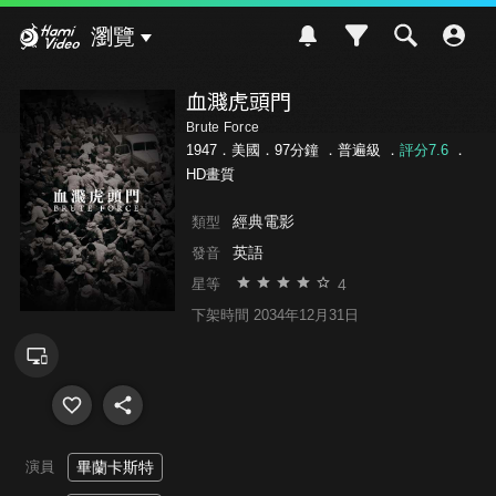
Hami Video
瀏覽
血濺虎頭門
Brute Force
1947．美國．97分鐘 ．
普遍級
．
評分7.6
．
HD畫質
經典電影
類型
英語
發音
4
星等
下架時間 2034年12月31日
演員
畢蘭卡斯特