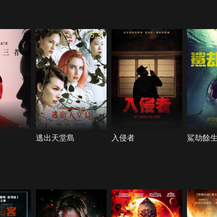
5.3
逃出天堂島
入侵者
鯊劫餘