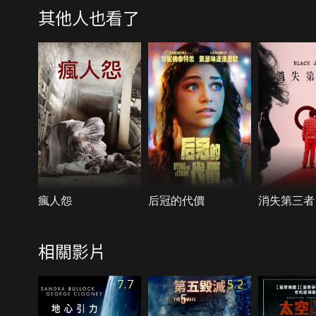
其他人也看了
瘋人怨
后冠的代價
消失第三者
相關影片
7.7
5.2