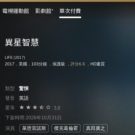
電視運動館
影劇館⁺
單次付費
異星智慧
LIFE (2017)
2017．美國．103分鐘 ．
保護級
．
評分6.6
．HD畫質
類型
驚悚
發音
英語
星等
3.8
下架時間 2026年10月31日
演員
萊恩雷諾斯
傑克葛倫霍
真田廣之