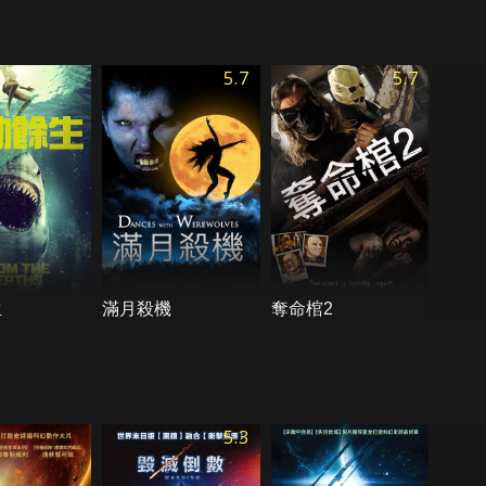
5.7
5.7
生
滿月殺機
奪命棺2
5.3