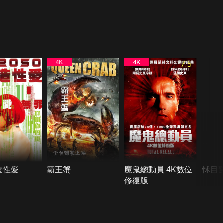
7.5
人造性愛
霸王蟹
魔鬼總動員 4K數位
怵目驚
修復版