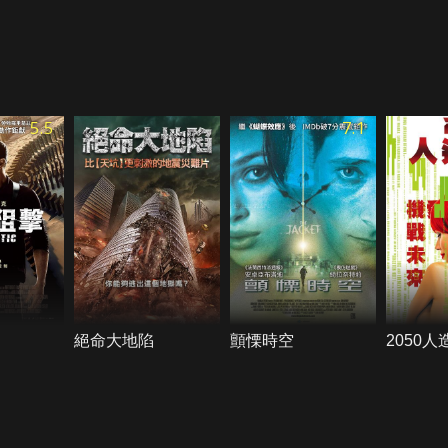
5.5
7.1
絕命大地陷
顫慄時空
2050