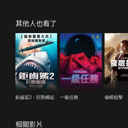
其他人也看了
5.4
鉅齒鯊2：巨獸崛起
一級任務
催眠狙擊
相關影片