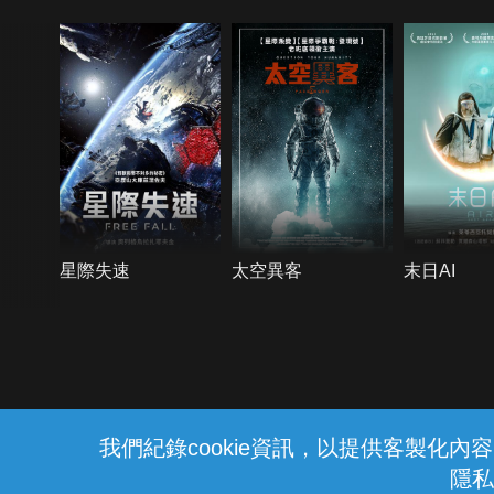
星際失速
太空異客
末日AI
{{notifyMsg}}
我們紀錄cookie資訊，以提供客製化
隱私