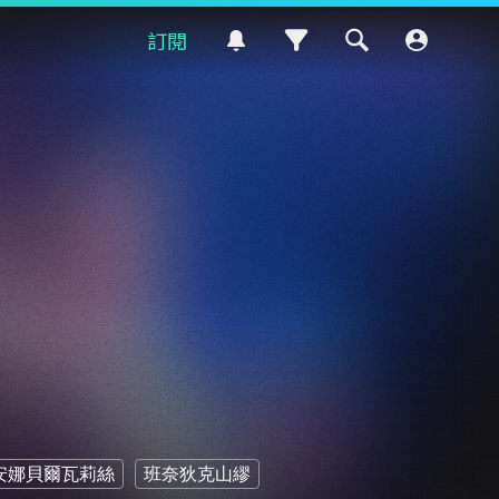
訂閱
安娜貝爾瓦莉絲
班奈狄克山繆