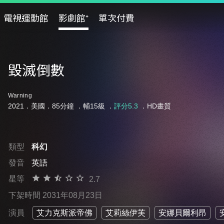
電視運動館
影劇館⁺
單次付費
毀滅倒數
Warning
2021．美國．85分鐘 ．
輔15級
．
評分5.3
．HD畫質
類型
科幻
發音
英語
星等
2.7
下架時間 2031年08月23日
演員
艾力克斯派帝佛
艾莉絲伊芙
安娜貝爾利昂