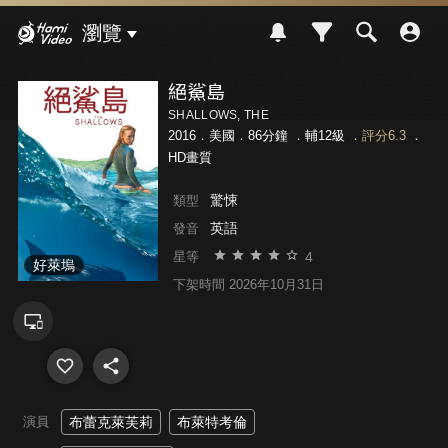
Hami Video
瀏覽
絕鯊島
SHALLOWS, THE
2016．美國．86分鐘 ．
輔12級
．
評分6.3
．
HD畫質
驚悚
類型
英語
發音
4
星等
好萊塢
下架時間 2026年10月31日
演員
布蕾克萊芙莉
布萊特考倫