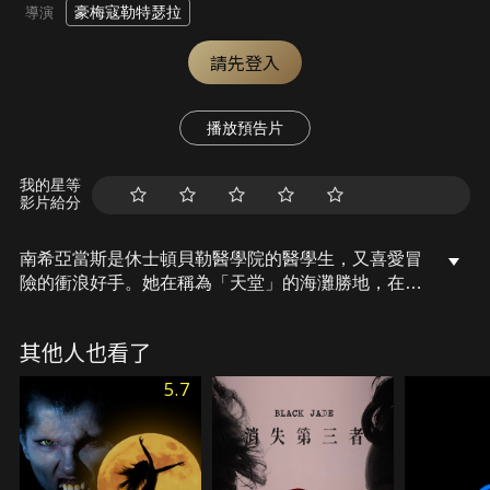
豪梅寇勒特瑟拉
導演
請先登入
播放預告片
我的星等
影片給分
南希亞當斯是休士頓貝勒醫學院的醫學生，又喜愛冒
險的衝浪好手。她在稱為「天堂」的海灘勝地，在一
次衝浪中誤闖大白鯊攝食區，遭受大白鯊攻擊並遭浪
捲至200米外。幸運的她逃到一處離海岸不遠的淺礁
其他人也看了
水域。在同伴被鯊魚吞腹、身心受極大煎熬與恐懼
下，她該如何冷靜運用所知道的知識，順利返回陸
5.7
地，從鯊口逃生？