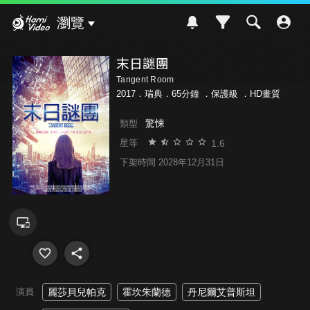
Hami Video
瀏覽
末日謎團
Tangent Room
2017．瑞典．65分鐘 ．
保護級
．HD畫質
驚悚
類型
1.6
星等
下架時間 2028年12月31日
演員
麗莎貝兒帕克
霍坎朱蘭德
丹尼爾艾普斯坦