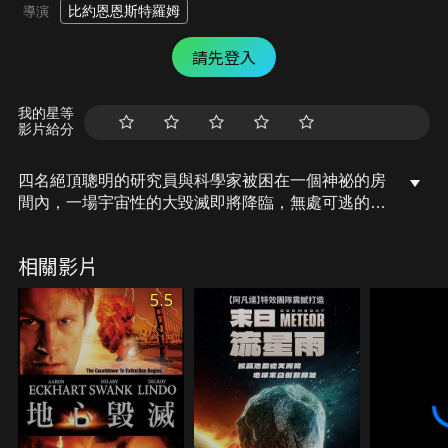
比約恩恩斯特羅姆
導演
請先登入
我的星等
影片給分
四名絕頂聰明的研究員與科學家被困在一個神祕的房
間內，一場宇宙性的大毀滅即將降臨，無處可逃的他
們必須與時間賽跑，努力阻止災難爆發。四個人得互
助合作，在一切還來得及挽救的時候攜手解開謎團…
相關影片
5.5