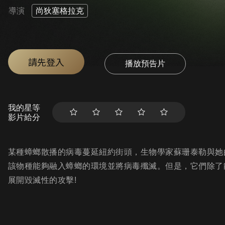
導演
尚狄塞格拉克
請先登入
播放預告片
我的星等
影片給分
某種蟑螂散播的病毒蔓延紐約街頭，生物學家蘇珊泰勒與她
該物種能夠融入蟑螂的環境並將病毒殲滅。但是，它們除了
展開毀滅性的攻擊!