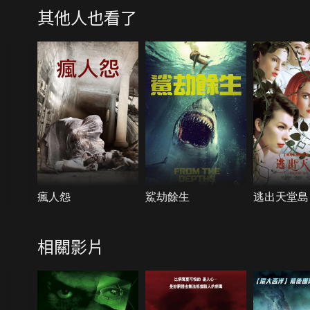
其他人也看了
瘋人怨
鯊劫餘生
逃出天堂島
相關影片