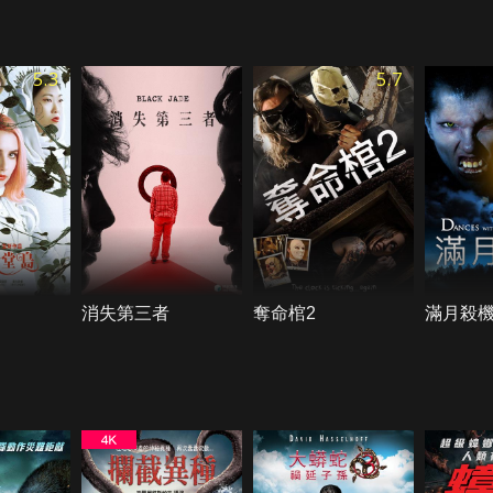
5.3
5.7
消失第三者
奪命棺2
滿月殺