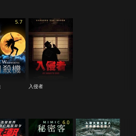
5.7
機
入侵者
6.0