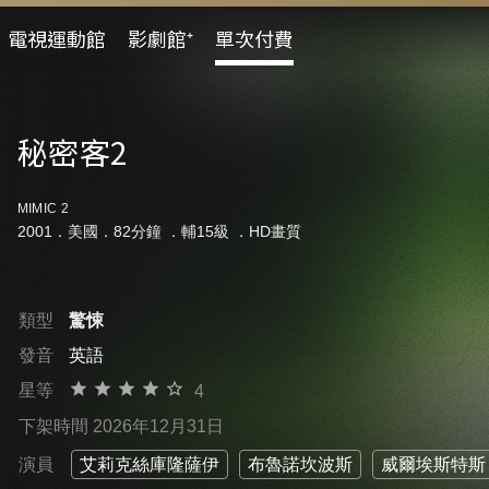
電視運動館
影劇館⁺
單次付費
秘密客2
MIMIC 2
2001．美國．82分鐘 ．
輔15級
．HD畫質
類型
驚悚
發音
英語
星等
4
下架時間 2026年12月31日
演員
艾莉克絲庫隆薩伊
布魯諾坎波斯
威爾埃斯特斯