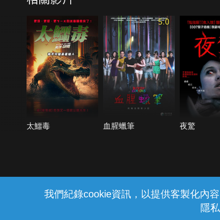
5.0
太鱷毒
血腥蠟筆
夜驚
{{notifyMsg}}
我們紀錄cookie資訊，以提供客製化
隱私