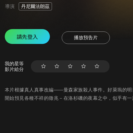
導演
丹尼爾法朗茲
請先登入
播放預告片
我的星等
影片給分
本片根據真人真事改編——曼森家族殺人事件。好萊塢的明
開始預見各種不祥的徵兆－在洛杉磯的夜幕之中，似乎有一