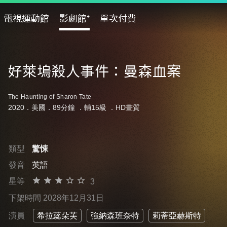
電視運動館
影劇館⁺
單次付費
好萊塢殺人事件：曼森血案
The Haunting of Sharon Tate
2020．美國．89分鐘 ．
輔15級
．HD畫質
類型
驚悚
發音
英語
星等
3
下架時間 2028年12月31日
演員
希拉蕊朵芙
強納森班奈特
莉蒂亞赫斯特