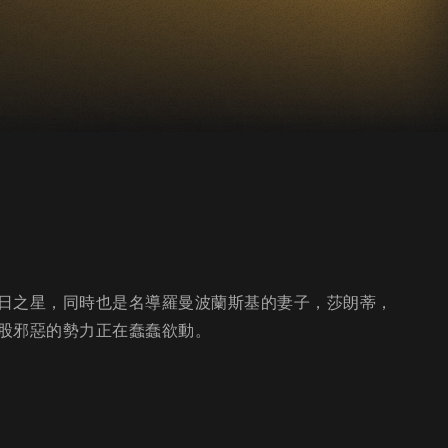
日之星，同時也是名導羅曼波蘭斯基的妻子，莎朗蒂，
股邪惡的勢力正在蠢蠢欲動。