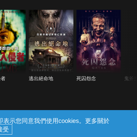
侵者
逃出絕命地
死囚怨念
鬼斧
示您同意我們使用cookies。更多關於